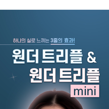
관악서울대입구점
광주상무점
광주첨단점
구리점
노원점
명동점
목동점
미아사거리점
부산서면점