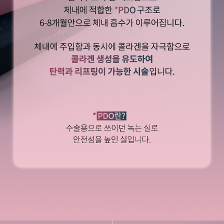
천안신부점
청주점
평택점
홍대점