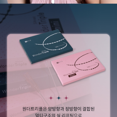
원주점
이천점
인천부평점
인천송도점
일산주엽점
잠실점
전주점
제주점
천안불당점