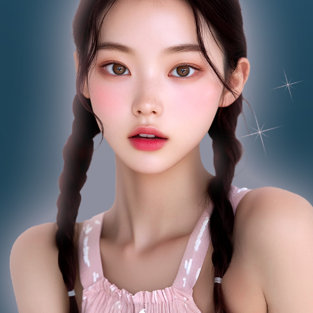
부천점
분당점
삼성점
세종점
송파점
수원인계점
신논현점
안양점
압구정점