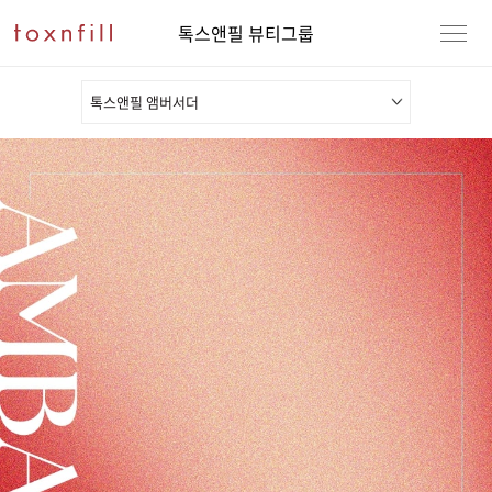
톡스앤필 뷰티그룹
톡스앤필 앰버서더