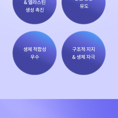
원주점
이천점
인천부평점
인천송도점
일산주엽점
잠실점
전주점
제주점
천안불당점