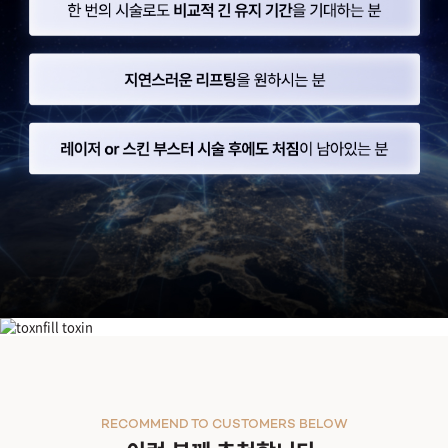
자연스러운 재생으로 완성되는
NEW 바이오 리프팅
APTOS
압토스 실리프팅
콜라겐 & 엘라스틴 생성 촉진
항염 반응 유도
생체 적합성 우수
구조적 지지 & 생체 자극
RECOMMEND TO CUSTOMERS BELOW
압토스 바이오-리프팅은