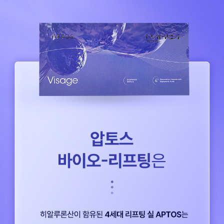
천안신부점
청주점
평택점
홍대점