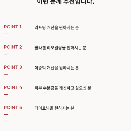
이런 분께 추천합니다.
히알루론산이 함유된
4세대 리프팅 실 APTOS
는
피부 속에서 히알루론산을 천천히 전달하여
리프팅 효과와 피부 본연의 재생력을 증가
시킵니다.
APTOS는
국내 식품의약품 안전처의 ‘안면조직고정용’ 허가를 받은 제품
으로,
리프팅 개선을 원하시는 분
다양한 구성 성분을 복합적으로 재생하여 자연스러운 탄력 밸런스를 지향하는
POINT 1
신개념 ‘바이오‘ 리프팅
입니다.
리프팅 + 피부결 + 탄력 동시 개선!
피부 재생 토탈 솔루션, APTOS
콜라겐 리모델링을 원하시는 분
POINT 2
PDO실
10줄
HA (히알루론산)
3ea
콜라겐 부스터
1.3병
압토스는 PDO실 10줄, 히알루론산 3ea, 콜라겐 부스터 1.3병을 모두 합한 것과 유
이중턱 개선을 원하시는 분
POINT 3
APTOS 시술 적용 부위
눈썹 볼 및 광대 턱 끝 팔자 주름 턱 아래 (이중 턱)
Bio lifting
Start with APTOS –
피부 수분감을 개선하고 싶으신 분
POINT 4
추천 대상
얼굴 본연의 균형을 살리는 선택,
이런 분에게 추천합니다!
수술 없이
처짐 개선을 원하시는 분
타이트닝을 원하시는 분
POINT 5
피부결/속건조 개선
이 필요하신 분
한 번의 시술로도
비교적 긴 유지 기간
을 기대하는 분
지연스러운 리프팅
을 원하시는 분
레이저 or 스킨 부스터 시술 후에도 처짐
이 남아있는 분