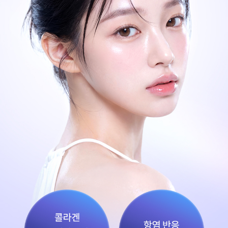
부천점
분당점
삼성점
세종점
송파점
수원인계점
신논현점
안양점
압구정점