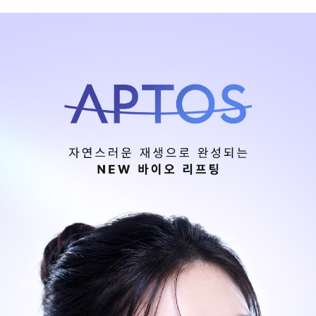
관악서울대입구점
광주상무점
광주첨단점
구리점
노원점
명동점
목동점
미아사거리점
부산서면점