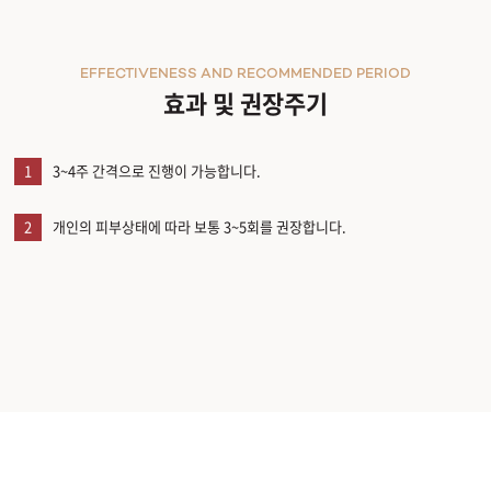
원주점
EFFECTIVENESS AND RECOMMENDED PERIOD
효과 및 권장주기
이천점
인천부평점
1
3~4주 간격으로 진행이 가능합니다.
인천송도점
2
개인의 피부상태에 따라 보통 3~5회를 권장합니다.
일산주엽점
잠실점
전주점
제주점
천안불당점