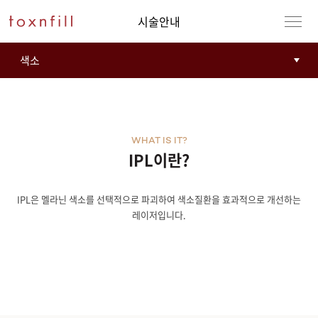
시술안내
WHAT IS IT?
IPL이란?
IPL은 멜라닌 색소를 선택적으로 파괴하여 색소질환을 효과적으로 개선하는
강남본점
남자
레이저입니다.
강동천호점
여자
강서점
건대점