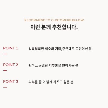
관악서울대입구점
RECOMMEND TO CUSTOMERS BELOW
광주상무점
이런 분께 추천합니다.
광주첨단점
구리점
얼룩덜룩한 색소와 기미,주근깨로 고민이신 분
POINT 1
노원점
환하고 균일한 피부톤을 원하시는 분
POINT 2
명동점
피부를 좀 더 밝게 가꾸고 싶은 분
POINT 3
목동점
미아사거리점
부산서면점