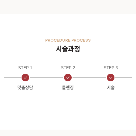
부천점
분당점
PROCEDURE PROCESS
삼성점
시술과정
세종점
STEP 1
STEP 2
STEP 3
송파점
맞춤상담
클렌징
시술
수원인계점
신논현점
안양점
압구정점