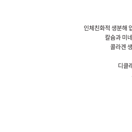
인체친화적 생분해 
칼슘과 미네
콜라겐 
디클래