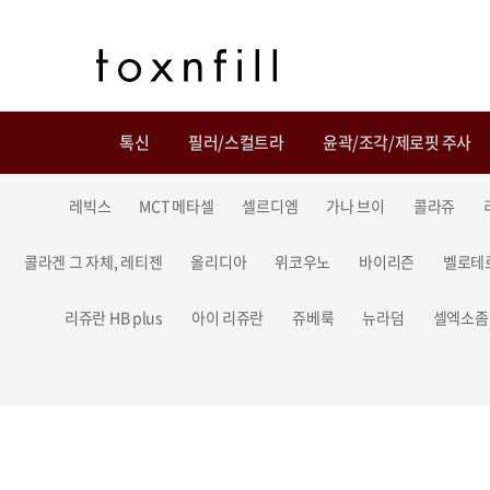
톡신
필러/스컬트라
윤곽/조각/제로핏 주사
레빅스
MCT 메타셀
셀르디엠
가나 브이
콜라쥬
콜라겐 그 자체, 레티젠
올리디아
위코우노
바이리즌
벨로테
리쥬란 HB plus
아이 리쥬란
쥬베룩
뉴라덤
셀엑소좀