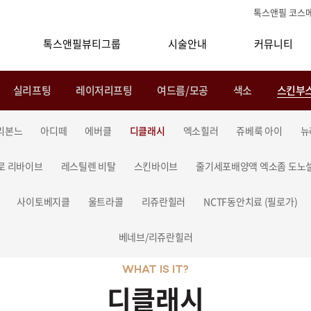
톡스앤필 코스
톡스앤필뷰티그룹
시술안내
커뮤니티
실리프팅
레이저리프팅
여드름/모공
색소
스킨부
리본느
아디떼
에버클
디클래시
엑소힐러
쥬베룩 아이
뉴
로 리바이브
레스틸렌 비탈
스킨바이브
줄기세포배양액 엑소좀 도노
사이토베지클
울트라콜
리쥬란힐러
NCTF동안치료 (필로가)
베네브/리쥬란힐러
WHAT IS IT?
디클래시