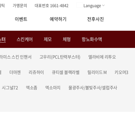
메틱
가맹문의
대표번호 1661-4842
Language
이벤트
예약하기
전후사진
스터
스킨케어
제모
체형
항노화수액
라미스 스킨 인핸서
고우리(PCL탄력부스터)
엘라비에 리투오
셀
더마젠
리쥬하이
큐티셀 블랙라벨
릴리이드 M
키오머3
시그널72
엑소좀
엑소마지
물광주사/볼빛주사/셀럽주사