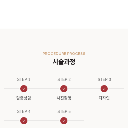
원주점
이천점
인천부평점
PROCEDURE PROCESS
인천송도점
시술과정
일산주엽점
STEP 1
STEP 2
STEP 3
잠실점
맞춤상담
사진촬영
디자인
전주점
STEP 4
STEP 5
제주점
천안불당점