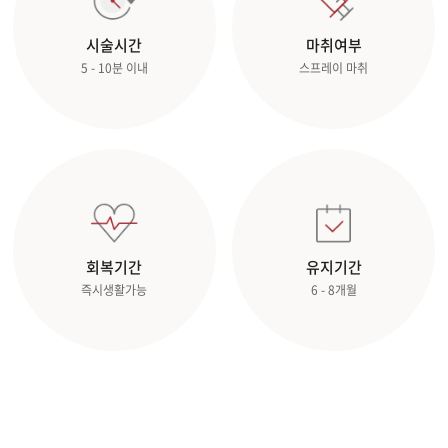
관악서울대입구점
시술시간
마취여부
5 - 10분 이내
스프레이 마취
광주상무점
광주첨단점
구리점
노원점
회복기간
유지기간
명동점
즉시생활가능
6 - 8개월
목동점
미아사거리점
부산서면점