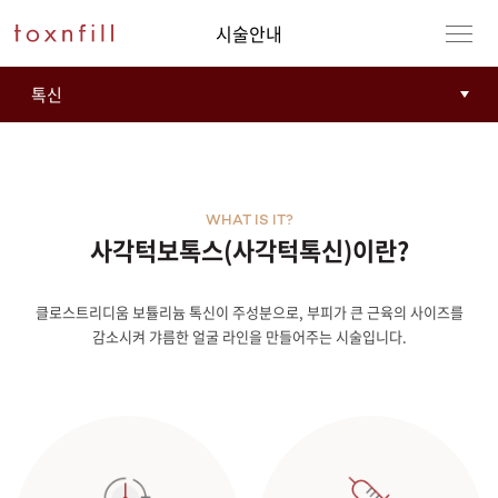
시술안내
WHAT IS IT?
사각턱보톡스(사각턱톡신)이란?
클로스트리디움 보튤리늄 톡신이 주성분으로, 부피가 큰 근육의 사이즈를
강남본점
남자
감소시켜 갸름한 얼굴 라인을 만들어주는 시술입니다.
강동천호점
여자
강서점
건대점