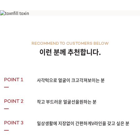
부천점
사각턱톡신
분당점
RECOMMEND TO CUSTOMERS BELOW
삼성점
이런 분께 추천합니다.
세종점
송파점
사각턱으로 얼굴이 크고각져보이는 분
POINT 1
수원인계점
작고 부드러운 얼굴선을원하는 분
POINT 2
신논현점
안양점
일상생활에 지장없이 간편하게V라인을 갖고 싶은 분
POINT 3
압구정점