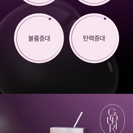
원주점
이천점
인천부평점
인천송도점
일산주엽점
잠실점
전주점
제주점
천안불당점