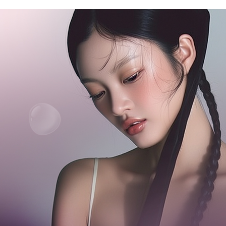
관악서울대입구점
광주상무점
광주첨단점
구리점
노원점
명동점
목동점
미아사거리점
부산서면점