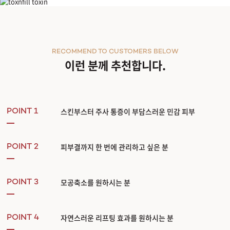
GORGEOUS GOURI
고우리
고우리(PCL탄력부스터)
타이트닝
콜라겐 생성
볼륨증대
탄력증대
RECOMMEND TO CUSTOMERS BELOW
고우리 스킨부스터
는 피부 속 콜라겐 생성을 도와주는 PCL 성분을 피부에 부드럽고
이런 분께 추천합니다.
완전한 액상형 제형이 얼굴 전체에 고르게 퍼져 피부에 자연스러운 탄력감을 주는 자
고우리만의 Point!
안전성 UP
생분해성 생체적합성 소재를 적용해
인체 안전성을 극대화
했습니다.
부작용 발생률 최소화
인체 친화적 고분자 성분의 안전한 소재로
결절, 육아종, 뭉침
콜라겐 생성률 UP
액상형 PCL이 피부 속까지 고르게 퍼져
콜라겐 생성을 더욱 활발
하
스킨부스터 주사 통증이 부담스러운 민감 피부
다운타임 없이 빠른 복귀
POINT 1
미립자(아주 작은 입자, 메시한 알갱이)가 없는 액상 타입으
GOURI 다양한 피부 고민에 맞춤형으로
이마, 관자놀이, 볼, 입가, 목, 손등
피부결까지 한 번에 관리하고 싶은 분
POINT 2
모공축소를 원하시는 분
POINT 3
자연스러운 리프팅 효과를 원하시는 분
POINT 4