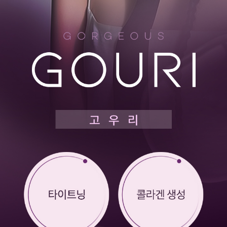
부천점
분당점
삼성점
세종점
송파점
수원인계점
신논현점
안양점
압구정점