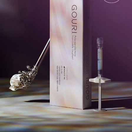
천안신부점
청주점
평택점
홍대점