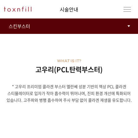
시술안내
WHAT IS IT?
고우리(PCL탄력부스터)
* 고우리 프리미엄 콜라겐 부스터 엘란쎄 성분 기반의 액상 PCL 콜라겐
강남본점
남자
스티뮬레이터로 입자가 작아 흡수력이 뛰어나며, 진피 환경 개선에 특화되어
있습니다. 고주파와 병행 흡수하여 주사 부담 없이 콜라겐 재생을 유도합니다.
강동천호점
여자
강서점
건대점