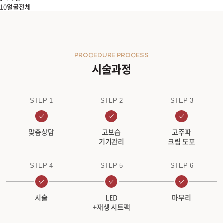
10
얼굴전체
원주점
이천점
PROCEDURE PROCESS
시술과정
인천부평점
인천송도점
STEP 1
STEP 2
STEP 3
일산주엽점
맞춤상담
고보습
고주파
기기관리
크림 도포
잠실점
STEP 4
STEP 5
STEP 6
전주점
제주점
시술
LED
마무리
+재생 시트팩
천안불당점