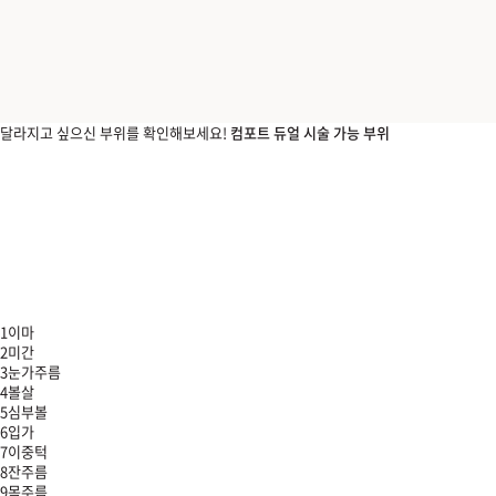
부천점
분당점
달라지고 싶으신 부위를 확인해보세요!
컴포트 듀얼 시술 가능 부위
삼성점
세종점
송파점
수원인계점
1
이마
2
미간
3
눈가주름
신논현점
4
볼살
5
심부볼
6
입가
안양점
7
이중턱
8
잔주름
압구정점
9
목주름