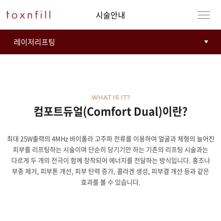
시술안내
WHAT IS IT?
컴포트듀얼(Comfort Dual)이란?
최대 25W출력의 4MHz 바이폴라 고주파 전류를 이용하여 얼굴과 체형의 늘어진
강남본점
남자
피부를 리프팅하는 시술이며 단순히 당기기만 하는 기존의 리프팅 시술과는
다르게 두 개의 전극이 함께 장착되어 에너지를 전달하는 방식입니다. 홍조나
강동천호점
여자
부종 제거, 피부톤 개선, 피부 탄력 증가, 콜라겐 생성, 피부결 개선 등과 같은
효과를 볼 수 있습니다.
강서점
건대점