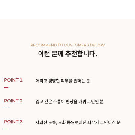
관악서울대입구점
광주상무점
광주첨단점
RECOMMEND TO CUSTOMERS BELOW
이런 분께 추천합니다.
구리점
노원점
어리고 탱탱한 피부를 원하는 분
POINT 1
명동점
엷고 깊은 주름이 인상을 바꿔 고민인 분
POINT 2
목동점
미아사거리점
자외선 노출, 노화 등으로처진 피부가 고민이신 분
POINT 3
부산서면점