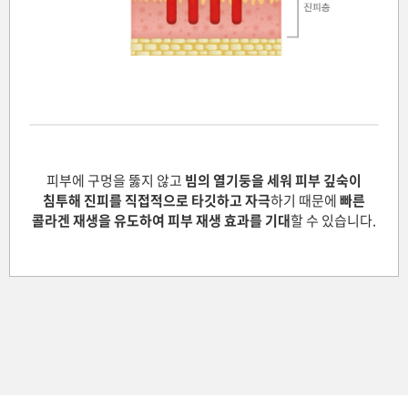
천안신부점
청주점
평택점
피부에 구멍을 뚫지 않고
빔의 열기둥을 세워 피부 깊숙이
홍대점
침투해
진피를 직접적으로 타깃하고 자극
하기 때문에
빠른
콜라겐 재생을 유도하여 피부 재생 효과를 기대
할 수 있습니다.