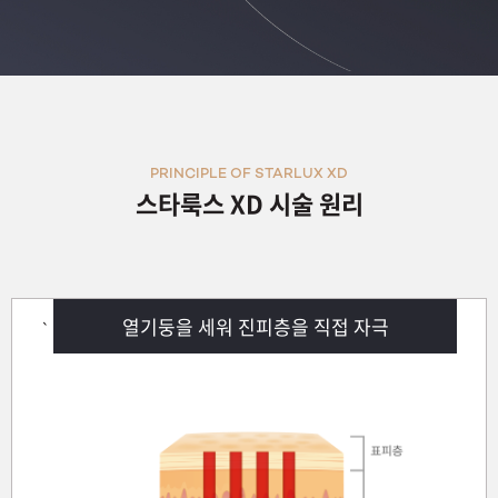
원주점
이천점
인천부평점
PRINCIPLE OF STARLUX XD
스타룩스 XD 시술 원리
인천송도점
일산주엽점
열기둥을 세워 진피층을 직접 자극
잠실점
`
전주점
제주점
천안불당점