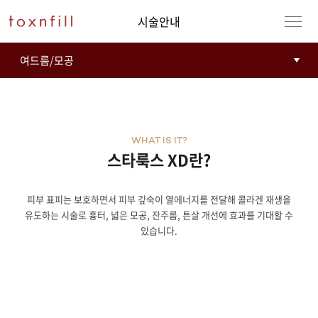
시술안내
WHAT IS IT?
스타룩스 XD란?
피부 표피는 보호하면서 피부 깊숙이 열에너지를 전달해 콜라겐 재생을
강남본점
남자
유도하는 시술로 흉터, 넓은 모공, 잔주름, 튼살 개선에 효과를 기대할 수
있습니다.
강동천호점
여자
강서점
건대점