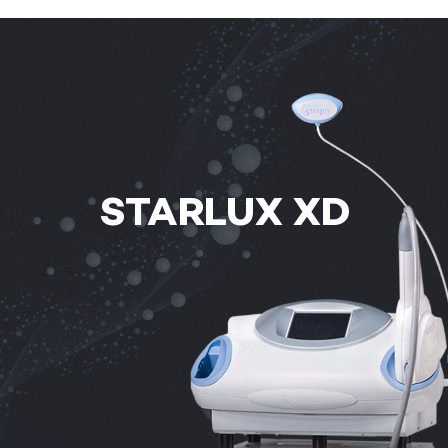
관악서울대입구점
광주상무점
광주첨단점
구리점
STARLUX XD
노원점
명동점
목동점
미아사거리점
부산서면점