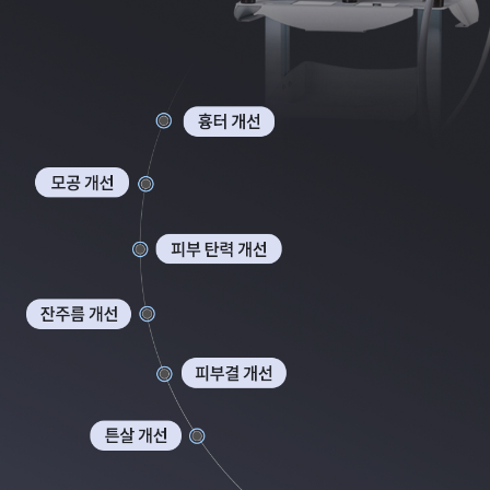
부천점
분당점
삼성점
세종점
송파점
수원인계점
신논현점
안양점
압구정점