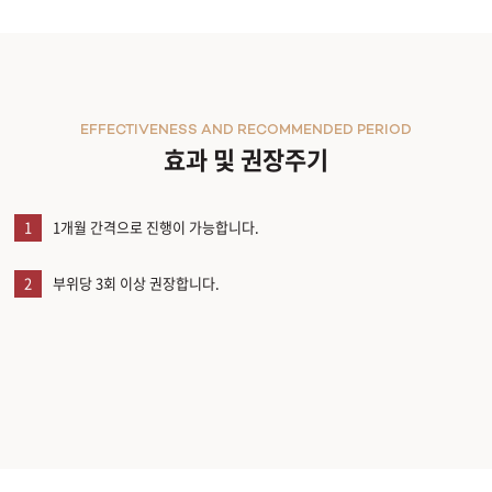
원주점
이천점
EFFECTIVENESS AND RECOMMENDED PERIOD
효과 및 권장주기
인천부평점
인천송도점
1
1개월 간격으로 진행이 가능합니다.
일산주엽점
2
부위당 3회 이상 권장합니다.
잠실점
전주점
제주점
천안불당점