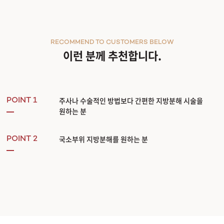
관악서울대입구점
RECOMMEND TO CUSTOMERS BELOW
광주상무점
이런 분께 추천합니다.
광주첨단점
구리점
주사나 수술적인 방법보다 간편한 지방분해 시술을
POINT 1
원하는 분
노원점
국소부위 지방분해를 원하는 분
POINT 2
명동점
목동점
미아사거리점
부산서면점