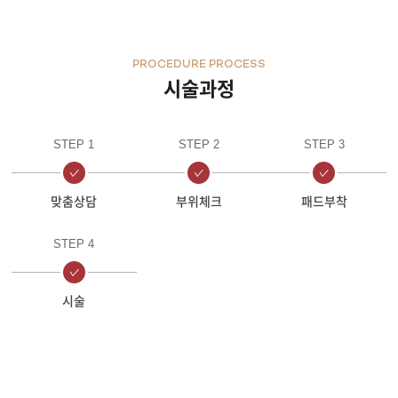
부천점
PROCEDURE PROCESS
시술과정
분당점
삼성점
STEP 1
STEP 2
STEP 3
세종점
맞춤상담
부위체크
패드부착
송파점
STEP 4
수원인계점
시술
신논현점
안양점
압구정점