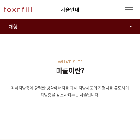
시술안내
WHAT IS IT?
미쿨이란?
피하지방층에 강력한 냉각에너지를 가해 지방세포의 자멸사를 유도하여
강남본점
남자
지방층을 감소시켜주는 시술입니다.
강동천호점
여자
강서점
건대점