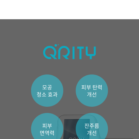
관악서울대입구점
광주상무점
광주첨단점
구리점
노원점
모공
피부 탄력
명동점
청소 효과
개선
목동점
미아사거리점
피부
잔주름
면역력
개선
부산서면점