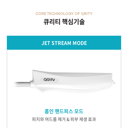
원주점
CORE TECHNOLOGY OF QRITY
큐리티 핵심기술
이천점
인천부평점
JET STREAM MODE
인천송도점
일산주엽점
잠실점
전주점
흡인 핸드피스 모드
제주점
피지와 여드름 제거 & 피부 재생 효과
천안불당점