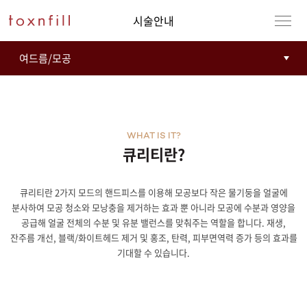
시술안내
WHAT IS IT?
큐리티란?
큐리티란 2가지 모드의 핸드피스를 이용해 모공보다 작은 물기둥을 얼굴에
강남본점
남자
분사하여 모공 청소와 모낭충을 제거하는 효과 뿐 아니라 모공에 수분과 영양을
공급해 얼굴 전체의 수분 및 유분 밸런스를 맞춰주는 역할을 합니다. 재생,
강동천호점
여자
잔주름 개선, 블랙/화이트헤드 제거 및 홍조, 탄력, 피부면역력 증가 등의 효과를
기대할 수 있습니다.
강서점
건대점