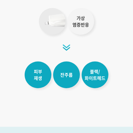
가상
염증반응
피부
블랙/
잔주름
재생
화이트헤드