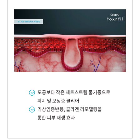
천안신부점
청주점
평택점
홍대점
모공보다 작은 제트스트림 물기둥으로
피지 및 모낭충 클리어
가상염증반응, 콜라겐 리모델링을
통한 피부 재생 효과