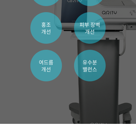
부천점
홍조
피부 장벽
분당점
개선
개선
삼성점
세종점
여드름
유수분
개선
밸런스
송파점
수원인계점
신논현점
안양점
압구정점