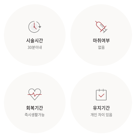
관악서울대입구점
광주상무점
시술시간
마취여부
광주첨단점
30분이내
없음
구리점
노원점
명동점
목동점
회복기간
유지기간
즉시생활가능
개인 차이 있음
미아사거리점
부산서면점