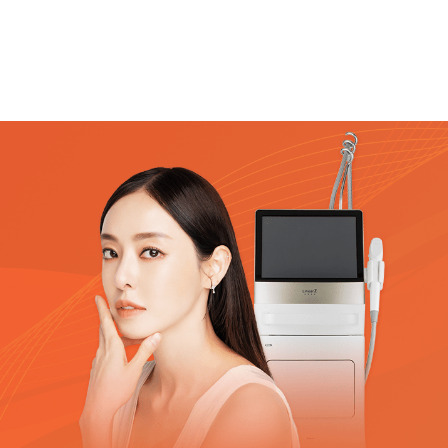
부천점
분당점
삼성점
세종점
송파점
수원인계점
신논현점
안양점
압구정점