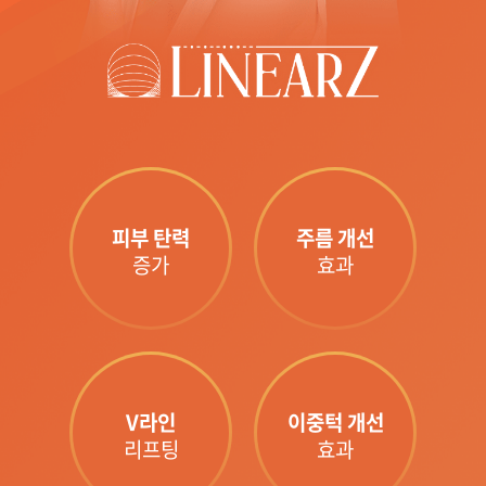
원주점
이천점
인천부평점
인천송도점
피부 탄력
주름 개선
증가
효과
일산주엽점
잠실점
전주점
V라인
이중턱 개선
제주점
리프팅
효과
천안불당점