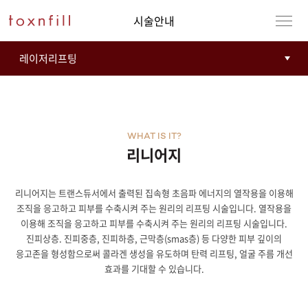
시술안내
WHAT IS IT?
리니어지
리니어지는 트랜스듀서에서 출력된 집속형 초음파 에너지의 열작용을 이용해
강남본점
남자
조직을 응고하고 피부를 수축시켜 주는 원리의 리프팅 시술입니다. 열작용을
이용해 조직을 응고하고 피부를 수축시켜 주는 원리의 리프팅 시술입니다.
강동천호점
여자
진피상층. 진피중층, 진피하층, 근막층(smas층) 등 다양한 피부 깊이의
응고존을 형성함으로써 콜라겐 생성을 유도하며 탄력 리프팅, 얼굴 주름 개선
강서점
효과를 기대할 수 있습니다.
건대점