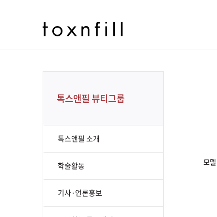
톡스앤필 뷰티그룹
톡스앤필 소개
모델
학술활동
기사·언론홍보