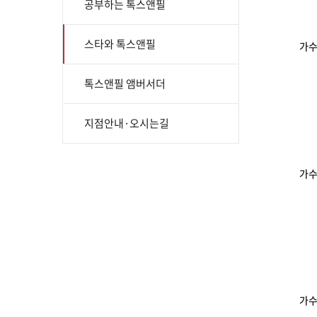
공부하는 톡스앤필
스타와 톡스앤필
가수
톡스앤필 앰버서더
지점안내·오시는길
가수
가수