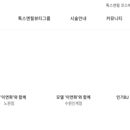
톡스앤필 코스
톡스앤필뷰티그룹
시술안내
커뮤니티
 '이연화'와 함께
모델 '이연화'와 함께
인기BJ
노원점
수원인계점