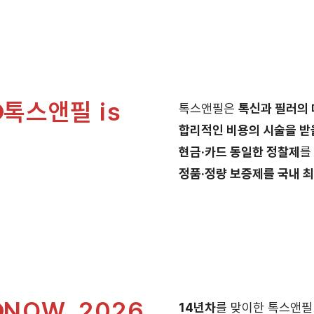
톡스앤필 is
톡스앤필은
톡신과 필러의
합리적인 비용의 시술을 받
현금·카드 동일한 정찰제
를
정품·정량 보증제를 국내 
NOW, 2026
14년차
를 맞이한 톡스앤필