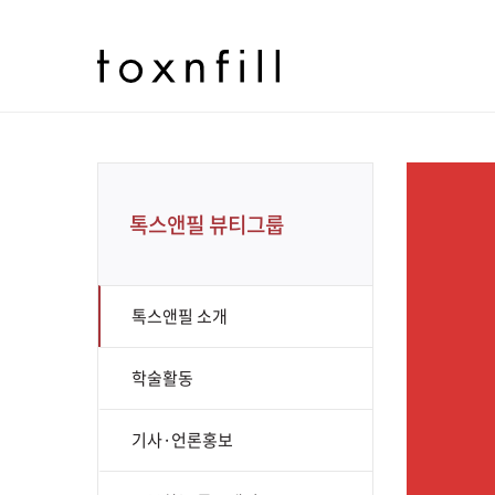
톡스앤필 뷰티그룹
톡스앤필 소개
학술활동
기사·언론홍보