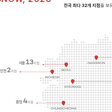
전국 최다 32개 지점
을 보
13
서울
지점
2
인천
지점
4
충청
지점