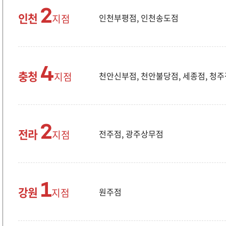
2
인천
지점
인천부평점, 인천송도점
4
충청
지점
천안신부점, 천안불당점, 세종점, 청주
2
전라
지점
전주점, 광주상무점
1
강원
지점
원주점