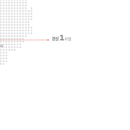
1
경상
지점