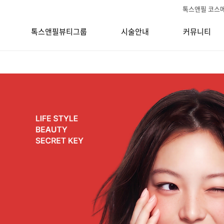
톡스앤필 코스
톡스앤필뷰티그룹
시술안내
커뮤니티