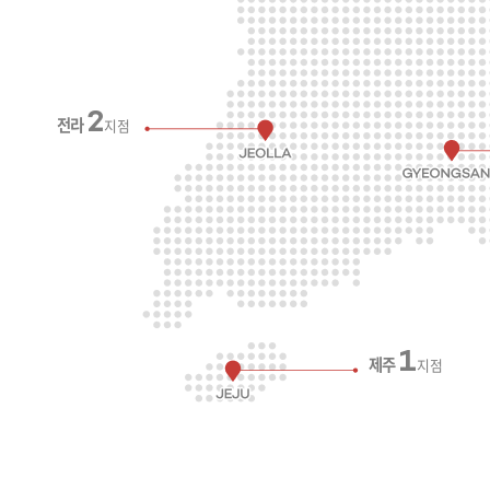
2
전라
지점
1
제주
지점