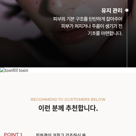
더 정교하게, 더 안전하게 - 피부의 본질을 채우다
CellREDM
셀르디엠
속당김 개선
자연스러운 볼륨 개선
매끈한 피부결
붉은기 완화
RECOMMEND TO CUSTOMERS BELOW
셀르디엠
이런 분께 추천합니다.
인체 피부에서 추출한 동종진피 ECM(세포외기질)을 피부에 직접 주입하는
5세대 스
작은 초미세 입자(75㎛)로 시술 통증 & 엠보현상 DOWN, 균일성은 높이고 깊숙이
피부 구조를 리모델링 하여 단단하게 만드는
콜라겐
수분을 촘촘히 채우고 유지하는
GAGs
탄력과 생기를 더하는
엘라스틴
피부결이 거칠고 건조하신 분
셀르디엠이 특별한 이유
POINT 1