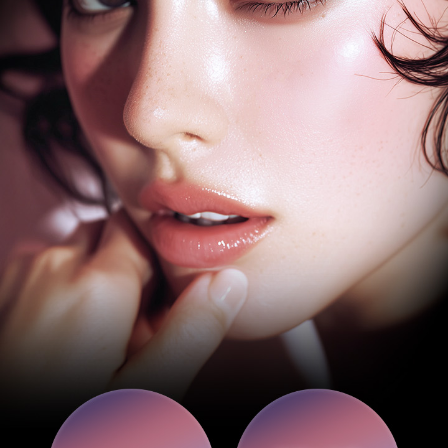
부천점
분당점
삼성점
세종점
송파점
수원인계점
신논현점
안양점
압구정점