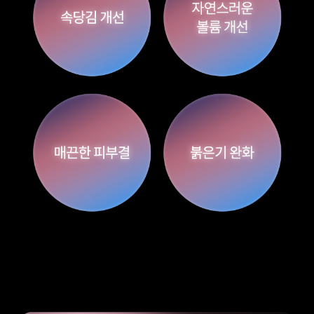
원주점
이천점
인천부평점
인천송도점
일산주엽점
잠실점
전주점
제주점
천안불당점