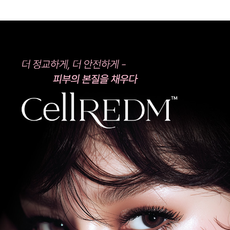
관악서울대입구점
광주상무점
광주첨단점
구리점
노원점
명동점
목동점
미아사거리점
부산서면점