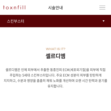
시술안내
WHAT IS IT?
셀르디엠
셀르디엠은 인체 피부에서 추출한 동종진피 ECM(세포외기질)을 피부에 직접
강남본점
남자
주입하는 5세대 스킨부스터입니다. 주요 ECM 성분이 피부를 탄탄하게
지지하고, 수분과 영양을 촘촘히 채워 노화를 개선하며 오랜 시간 탄력과 윤기를
강동천호점
여자
유지합니다.
강서점
건대점