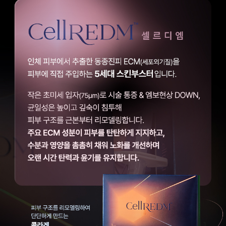
천안신부점
청주점
평택점
홍대점