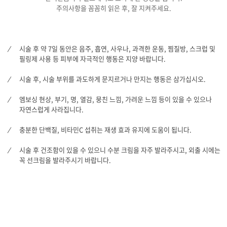
원재료 -> 가공 후 이식재
주의사항을 꼼꼼히 읽은 후, 잘 지켜주세요.
H&E(Hematoxylin & Eosin staining)
조직 내에 무수히 많은 세포가 존재
세포가 제거되어 조직만 남은 모습
조직 내 세포의 분포 정도를 시각화
세포 : 파란색
시술 후 약 7일 동안은 음주, 흡연, 사우나, 과격한 운동, 찜질방, 스크럽 및
원재료 -> 가공 후 이식재
필링제 사용 등 피부에 자극적인 행동은 지양 바랍니다.
DAPI staining
조직 내 세포가 다량으로 존재하여 전체적으로 파란색을 띰
시술 후, 시술 부위를 과도하게 문지르거나 만지는 행동은 삼가십시오.
세포가 거의 제거되어 파란색이 거의 보이지 않음
3단계 리부트 시스템
엠보싱 현상, 부기, 명, 열감, 뭉친 느낌, 가려운 느낌 등이 있을 수 있으나
STEP 01 피부의 기초를 다지는 시간
자연스럽게 사라집니다.
피부 기본 구조를 탄탄하게 잡아주어 피부가 처지거나
주름이 생기기 전 기초 마련
STEP 02 탄력을 채우는 시간
충분한 단백질, 비타민C 섭취는 재생 효과 유지에 도움이 됩니다.
피부에 탄력을 선사하여 피부가 부드럽고 쫀쫀하게 느껴지도록 도움을 줌
STEP 03 수분을 머금는 시간
시술 후 건조함이 있을 수 있으니 수분 크림을 자주 발라주시고, 외출 시에는
피부 속 깊은 곳까지 촉촉함을 채워주어 건조함 개선
꼭 선크림을 발라주시기 바랍니다.
시술결과
콜라겐, 엘라스틴, GAGs가 균형 있게 작용하여 피부 본연의 건강함과 아름다움을 지
유지 관리
피부의 기본 구조를 탄탄하게 잡아주어 피부가 처지거나 주름이 생기기 전 기초를 마