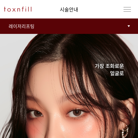
시술안내
강남본점
남자
강동천호점
여자
강서점
건대점