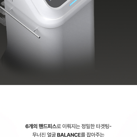
천안신부점
청주점
평택점
홍대점