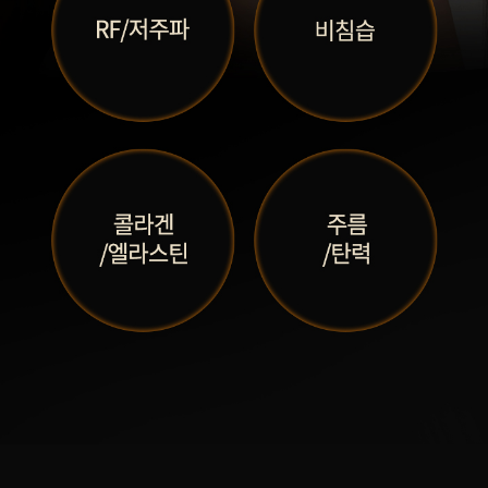
부천점
분당점
삼성점
세종점
송파점
수원인계점
신논현점
안양점
압구정점