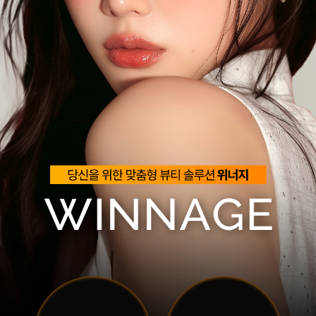
관악서울대입구점
광주상무점
광주첨단점
구리점
노원점
명동점
목동점
미아사거리점
부산서면점