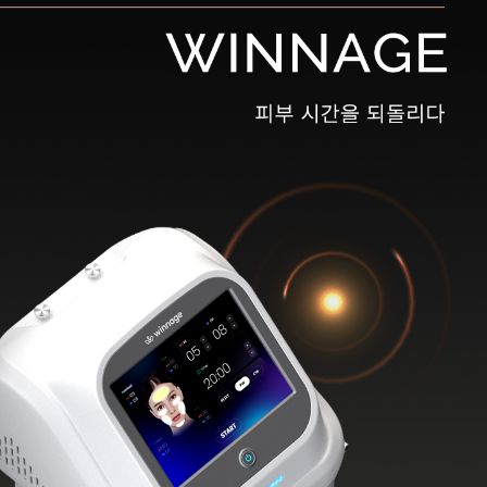
원주점
이천점
인천부평점
인천송도점
일산주엽점
잠실점
전주점
제주점
천안불당점