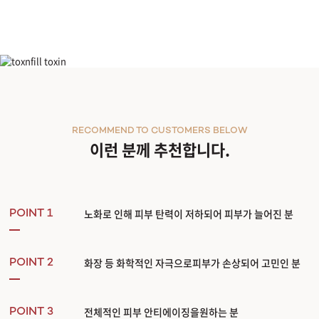
부천점
분당점
아이 리쥬란
삼성점
RECOMMEND TO CUSTOMERS BELOW
세종점
이런 분께 추천합니다.
송파점
수원인계점
노화로 인해 피부 탄력이 저하되어 피부가 늘어진 분
POINT 1
신논현점
화장 등 화학적인 자극으로피부가 손상되어 고민인 분
POINT 2
안양점
전체적인 피부 안티에이징을원하는 분
POINT 3
압구정점