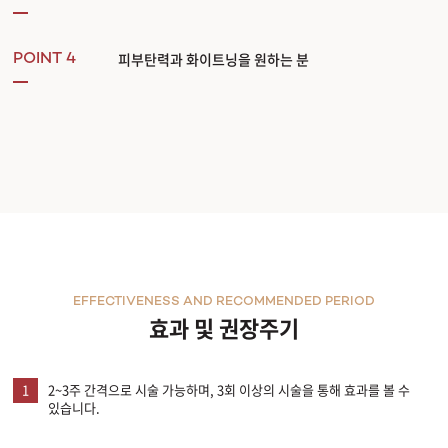
원주점
피부탄력과 화이트닝을 원하는 분
POINT 4
이천점
인천부평점
인천송도점
일산주엽점
잠실점
EFFECTIVENESS AND RECOMMENDED PERIOD
효과 및 권장주기
전주점
1
2~3주 간격으로 시술 가능하며, 3회 이상의 시술을 통해 효과를 볼 수
제주점
있습니다.
천안불당점