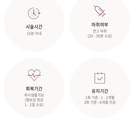
관악서울대입구점
마취여부
시술시간
광주상무점
연고 마취
15분 이내
(20 - 30분 소요)
광주첨단점
구리점
노원점
명동점
회복기간
유지기간
즉시생활가능
1회 기준 : 1 - 2개월
(엠보싱 현상
목동점
3회 기준 : 6개월 이상
1 - 2일 소요)
미아사거리점
부산서면점