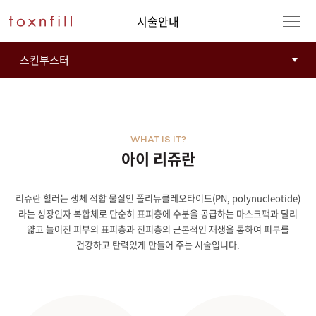
시술안내
WHAT IS IT?
아이 리쥬란
리쥬란 힐러는 생체 적합 물질인 폴리뉴클레오타이드(PN, polynucleotide)
강남본점
남자
라는 성장인자 복합체로 단순히 표피층에 수분을 공급하는 마스크팩과 달리
얇고 늘어진 피부의 표피층과 진피층의 근본적인 재생을 통하여 피부를
강동천호점
여자
건강하고 탄력있게 만들어 주는 시술입니다.
강서점
건대점