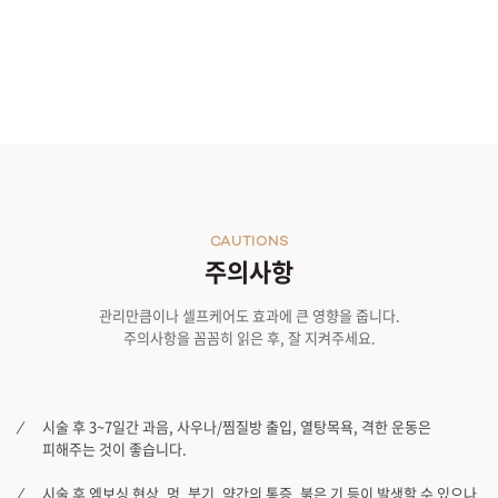
천안신부점
청주점
평택점
홍대점
CAUTIONS
주의사항
관리만큼이나 셀프케어도 효과에 큰 영향을 줍니다.
주의사항을 꼼꼼히 읽은 후, 잘 지켜주세요.
시술 후 3~7일간 과음, 사우나/찜질방 출입, 열탕목욕, 격한 운동은
피해주는 것이 좋습니다.
시술 후 엠보싱 현상, 멍, 붓기, 약간의 통증, 붉은 기 등이 발생할 수 있으나