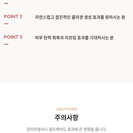
PLLA
피부가 콜라겐을 생성하도록 유도 및 시간이 지나면 자연스럽게 신체 내에서 분해
CMC
자연스럽고 점진적인 콜라겐 생성 효과를 원하시는 분
POINT 2
수분 전달&PLLA 전달 도움
Mannitol
미백 효과로 피부 톤을 환하게 밝혀주는 성분
왜 에버클이어야 할까요?
피부 탄력 회복과 리프팅 효과를 기대하시는 분
POINT 3
▼ 1년마다 1% 감소
노화가 진행되면서 피부 내
콜라겐 함량은 20대 이후 매년 1%씩 감소
합니다. 콜라겐
이에 에버클을 주입하여 콜라겐과 엘라스틴 생성을 촉진해 노화 진행 속도를 늦출 수 
추천 대상 이런 분에게 추천합니다.
CASE 01
피부 전반적으로
균일한 개선
이 필요하신 분
CASE 02
피부결을 정돈하고 탄력을 개선
하고 싶으신 분
CASE 03
눈에 띄는
잔주름을 완화
하고 싶으신 분
CASE 04
피부 컨디션 개선
으로 맑은 인상을 원하시는 분
CAUTIONS
주의사항
관리만큼이나 셀프케어도 효과에 큰 영향을 줍니다.