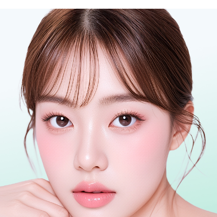
관악서울대입구점
광주상무점
광주첨단점
구리점
노원점
명동점
목동점
미아사거리점
부산서면점