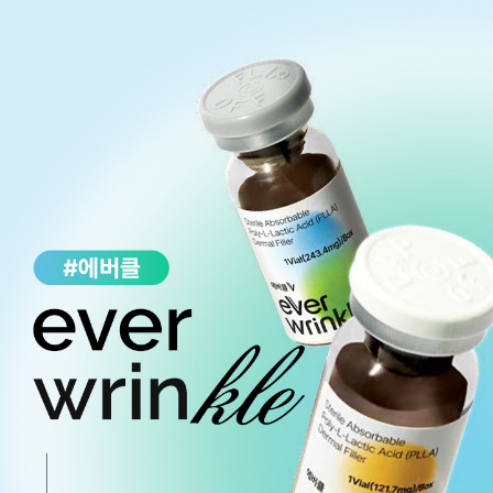
천안신부점
청주점
평택점
홍대점