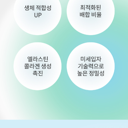
원주점
이천점
인천부평점
인천송도점
일산주엽점
잠실점
전주점
제주점
천안불당점