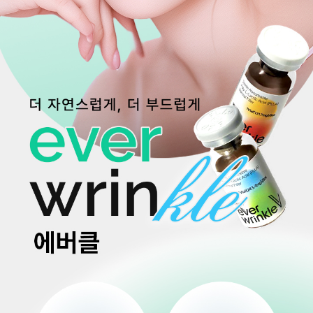
부천점
분당점
삼성점
세종점
송파점
수원인계점
신논현점
안양점
압구정점