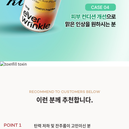
더 자연스럽게, 더 부드럽게
everwrinkle
에버클
에버클
생체 적합성 UP
최적화된 배합 비율
엘라스틴 콜라겐 생성촉진
RECOMMEND TO CUSTOMERS BELOW
미세입자 기술력으로 높은 정밀성
이런 분께 추천합니다.
#에버클
everwrinkle
PLLA를 주 성분으로 한 의료기기로, 주입 시
피부 속부터 콜라겐이 서서히 채워집니다
PLLA 성분은 수분과 반응하여 점차적으로 분해되며, 일정 시간이 지나면 생체 내에
자연스러운 볼륨 UP 에버클!
탄력 저하 및 잔주름이 고민이신 분
PLLA 마이크로 입자 + CMC + Mannitol
POINT 1
의 최적화된 배합 비율이 피부의 콜라겐 생