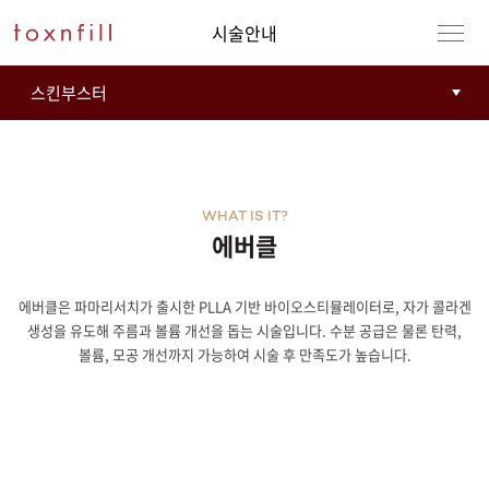
시술안내
WHAT IS IT?
에버클
에버클은 파마리서치가 출시한 PLLA 기반 바이오스티뮬레이터로, 자가 콜라겐
강남본점
남자
생성을 유도해 주름과 볼륨 개선을 돕는 시술입니다. 수분 공급은 물론 탄력,
볼륨, 모공 개선까지 가능하여 시술 후 만족도가 높습니다.
강동천호점
여자
강서점
건대점