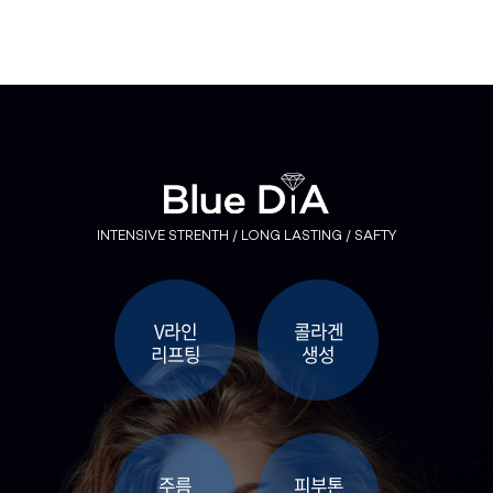
부천점
분당점
삼성점
세종점
INTENSIVE STRENTH / LONG LASTING / SAFTY
송파점
수원인계점
V라인
콜라겐
리프팅
생성
신논현점
안양점
주름
피부톤
압구정점