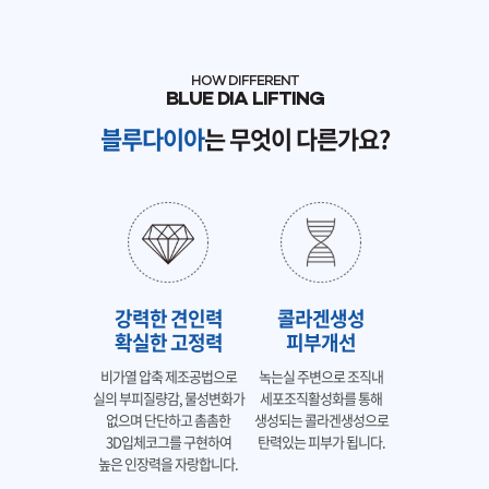
HOW DIFFERENT
BLUE DIA LIFTING
블루다이아
는 무엇이 다른가요?
강력한 견인력
콜라겐생성
확실한 고정력
피부개선
비가열 압축 제조공법으로
녹는실 주변으로 조직내
실의 부피질량감, 물성변화가
세포조직활성화를 통해
없으며 단단하고 촘촘한
생성되는 콜라겐생성으로
3D입체코그를 구현하여
탄력있는 피부가 됩니다.
높은 인장력을 자랑합니다.