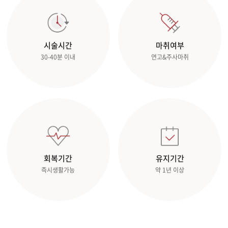
관악서울대입구점
시술시간
마취여부
광주상무점
30-40분 이내
연고&주사마취
광주첨단점
구리점
노원점
명동점
회복기간
유지기간
즉시생활가능
약 1년 이상
목동점
미아사거리점
부산서면점