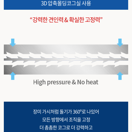
3D 압축몰딩코그실 사용
천안신부점
“강력한 견인력 & 확실한 고정력”
청주점
평택점
홍대점
장미 가시처럼 돌기가 360º로 나있어
모든 방향에서 조직을 고정
더 촘촘한 코그로 더 강력하고