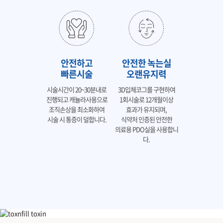
안전하고
안전한 녹는실
빠른시술
오랜유지력
시술시간이 20~30분내로
3D입체코그를 구현하여
진행되고 캐뉼라사용으로
1회시술로 12개월이상
조직손상을 최소화하여
효과가 유지되며,
시술 시 통증이 덜합니다.
식약처 인증된 안전한
의료용 PDO실을 사용합니
다.
블루다이아 실리프팅