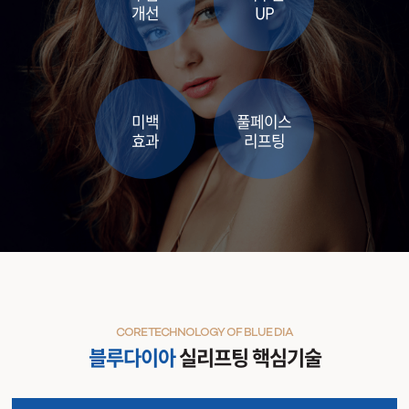
개선
UP
원주점
이천점
미백
풀페이스
인천부평점
효과
리프팅
인천송도점
일산주엽점
잠실점
전주점
CORE TECHNOLOGY OF BLUE DIA
블루다이아
실리프팅 핵심기술
제주점
천안불당점