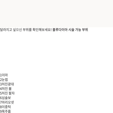
달라지고 싶으신 부위를 확인해보세요!
블루다이아 시술 가능 부위
1
이마
2
눈썹
3
처진광대
4
처진 볼
5
처진 팔자
6
심술보
7
마리오넷
8
이중턱
9
목주름