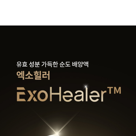
관악서울대입구점
광주상무점
광주첨단점
구리점
노원점
명동점
목동점
미아사거리점
부산서면점