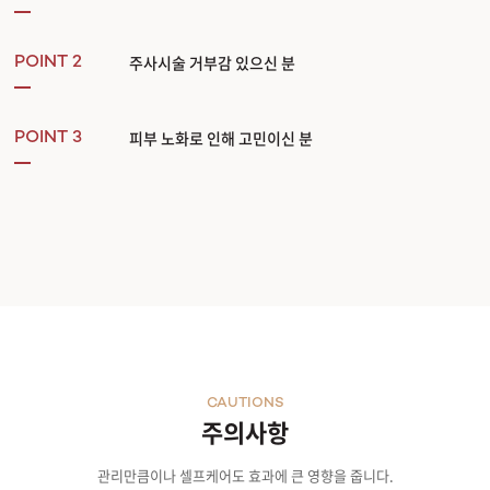
희석 줄기세포 배양액 내 유효 성분
P198 줄기세포 배양액 순수 원액 100%
제대혈 줄기세포 배양액 공정상 별도 정제수 등
기타 원료를 섞지 않은
순수 원액 유효
주사시술 거부감 있으신 분
POINT 2
엑소힐러만의 유효 성분은?
혈소판 증식
성장 분화 인자
상피 세포 성장
피부 노화로 인해 고민이신 분
POINT 3
각질 세포 성장
혈관 내피 성장
간세포 성장
콜라겐 합성 인자
섬유아 세포
엑소힐러만의 핵심 성분은?
상피 세포 증식 촉진
#주름개선 #트러블개선
콜라겐 엘라스틴 증진
#탄력 #상처회복
피부 장벽 강화
#항노화 #피부재생촉진
피부 각질 세포 촉진
#각질성장 #생리활성자극
CAUTIONS
어떤 유효 성분을 어떻게 전달하는지가 관건!
주의사항
엑소힐러는 제대혈 줄기세포 배양액 내 포함되어 있는 엑소좀의 명칭으로
유효 성분의
492억 개 엑소좀 파티클의 강력한 피부 흡수!
관리만큼이나 셀프케어도 효과에 큰 영향을 줍니다.
피부 침투 실험을 통한 피부 재생 효과 입증