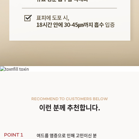
유효 성분 가득한 순도 배양액
엑소힐러
엑소힐러
198 ExoHealer
피부 재생
콜라겐 합성 촉진
피부 개선
RECOMMEND TO CUSTOMERS BELOW
문제성 두피 영양 부여
이런 분께 추천합니다.
엑소힐러
492억 개의 파티클로 이루어진 5세대 스킨부스터 엑소힐러는
문제성 피부에 유효성분
엑소힐러만의 제대혈 줄기세포란?
성체 줄기세포 중 제대혈 줄기세포는
상대적으로 더 어린 세포
로
‘면역조절’, ‘세포 분
성인의 골수/지방 줄기세포 대비, 공여자의 영향을 가장 덜 받아
품질 편차 없이 고른
여드름 염증으로 인해 고민이신 분
엑소힐러만의 순수 원액은?
POINT 1