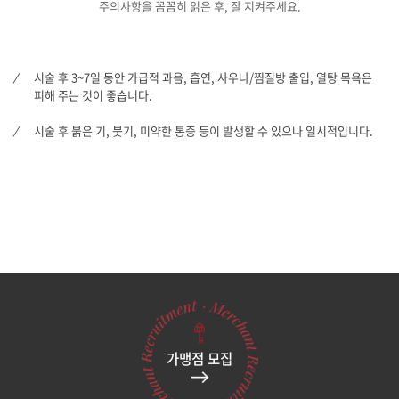
주의사항을 꼼꼼히 읽은 후, 잘 지켜주세요.
모공의 1/1700사이즈로
유효 성분 흡수율 극대화
표피에 도포 시,
18시간 안에 30-45㎛까지 흡수
입증
시술 후 3~7일 동안 가급적 과음, 흡연, 사우나/찜질방 출입, 열탕 목욕은
피해 주는 것이 좋습니다.
시술 후 붉은 기, 붓기, 미약한 통증 등이 발생할 수 있으나 일시적입니다.
가맹점 모집