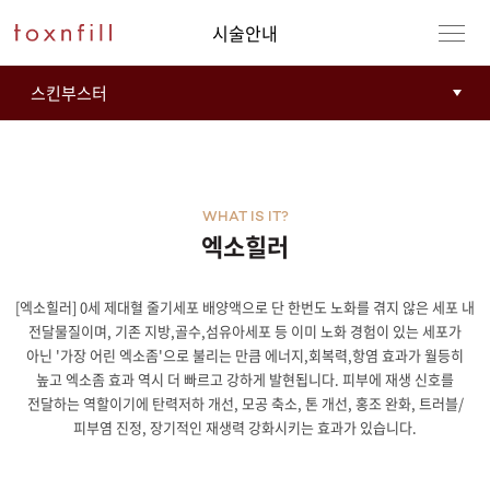
시술안내
WHAT IS IT?
엑소힐러
[엑소힐러] 0세 제대혈 줄기세포 배양액으로 단 한번도 노화를 겪지 않은 세포 내
강남본점
남자
전달물질이며, 기존 지방,골수,섬유아세포 등 이미 노화 경험이 있는 세포가
아닌 '가장 어린 엑소좀'으로 불리는 만큼 에너지,회복력,항염 효과가 월등히
강동천호점
여자
높고 엑소좀 효과 역시 더 빠르고 강하게 발현됩니다. 피부에 재생 신호를
전달하는 역할이기에 탄력저하 개선, 모공 축소, 톤 개선, 홍조 완화, 트러블/
강서점
피부염 진정, 장기적인 재생력 강화시키는 효과가 있습니다.
건대점