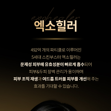
천안신부점
청주점
평택점
홍대점