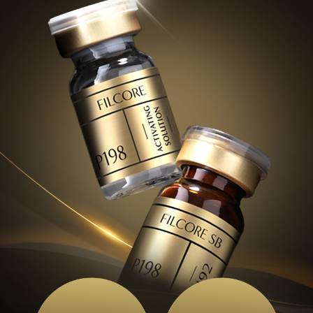
부천점
분당점
삼성점
세종점
송파점
수원인계점
신논현점
안양점
압구정점