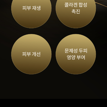
원주점
이천점
인천부평점
인천송도점
일산주엽점
잠실점
전주점
제주점
천안불당점