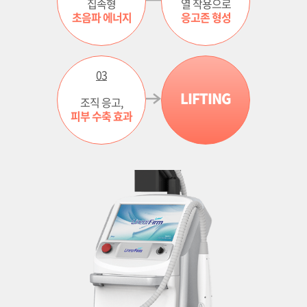
집속형
열 작용으로
초음파 에너지
응고존 형성
천안신부점
청주점
03
LIFTING
조직 응고,
평택점
피부 수축 효과
홍대점