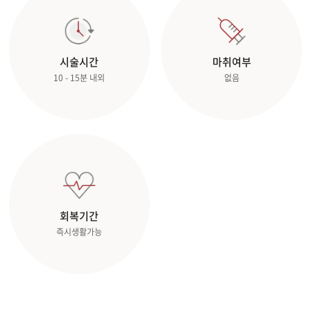
관악서울대입구점
시술시간
마취여부
광주상무점
10 - 15분 내외
없음
광주첨단점
구리점
노원점
명동점
회복기간
즉시생활가능
목동점
미아사거리점
부산서면점