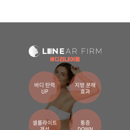
부천점
분당점
삼성점
세종점
송파점
바디 탄력
지방 분해
수원인계점
UP
효과
신논현점
안양점
셀룰라이트
통증
개선
DOWN
압구정점