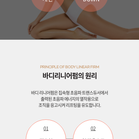
원주점
이천점
인천부평점
인천송도점
PRINCIPLE OF BODY LINEAR FIRM
바디리니어펌의 원리
일산주엽점
잠실점
바디 리니어펌은 집속형 초음파 트랜스듀서에서
출력된 초음파 에너지의 열작용으로
조직을 응고시켜 리프팅을 유도합니다.
전주점
제주점
01
02
천안불당점