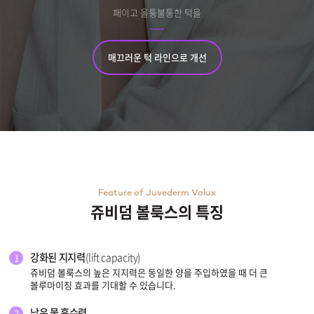
패이고 울퉁불퉁한 턱을
부천점
매끄러운 턱 라인으로 개선
분당점
삼성점
세종점
송파점
Feature of Juvederm Volux
수원인계점
쥬비덤 볼룩스의 특징
신논현점
강화된 지지력
(lift capacity)
1
쥬비덤 볼룩스의 높은 지지력은 동일한 양을 주입하였을 때 더 큰
안양점
볼루마이징 효과를 기대할 수 있습니다.
압구정점
낮은 물 흡수력
2