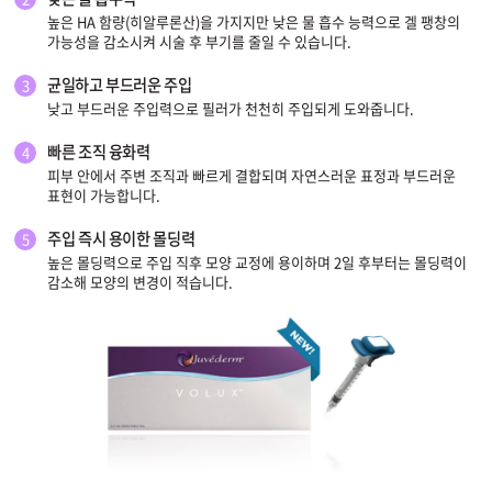
높은 HA 함량(히알루론산)을 가지지만 낮은 물 흡수 능력으로 겔 팽창의
가능성을 감소시켜 시술 후 부기를 줄일 수 있습니다.
원주점
균일하고 부드러운 주입
3
이천점
낮고 부드러운 주입력으로 필러가 천천히 주입되게 도와줍니다.
빠른 조직 융화력
4
인천부평점
피부 안에서 주변 조직과 빠르게 결합되며 자연스러운 표정과 부드러운
표현이 가능합니다.
인천송도점
주입 즉시 용이한 몰딩력
5
높은 몰딩력으로 주입 직후 모양 교정에 용이하며 2일 후부터는 몰딩력이
일산주엽점
감소해 모양의 변경이 적습니다.
잠실점
전주점
제주점
천안불당점