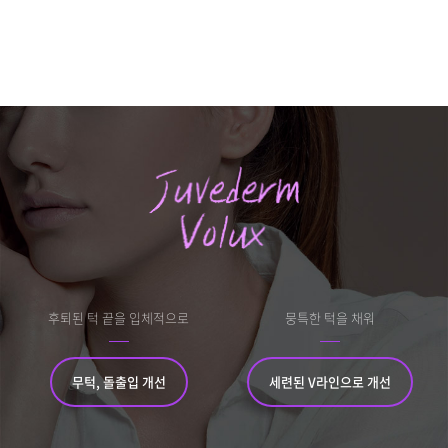
관악서울대입구점
광주상무점
광주첨단점
구리점
노원점
명동점
후퇴된 턱 끝을 입체적으로
뭉특한 턱을 채워
목동점
무턱, 돌출입 개선
세련된 V라인으로 개선
미아사거리점
부산서면점