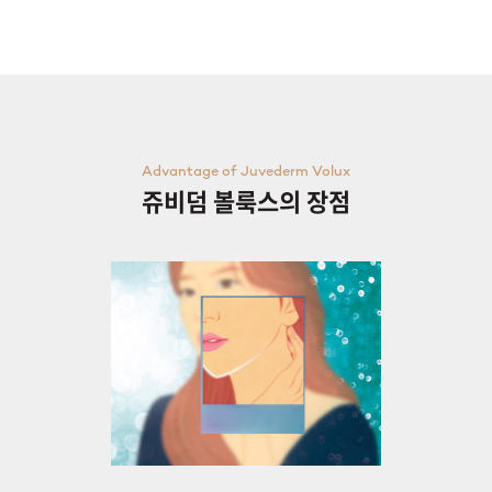
천안신부점
청주점
평택점
Advantage of Juvederm Volux
쥬비덤 볼룩스의 장점
홍대점