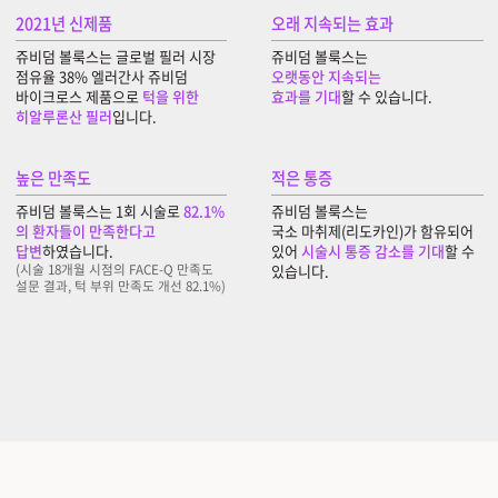
2021년 신제품
오래 지속되는 효과
쥬비덤 볼룩스는 글로벌 필러 시장
쥬비덤 볼룩스는
점유율 38% 엘러간사 쥬비덤
오랫동안 지속되는
바이크로스 제품으로
턱을 위한
효과를 기대
할 수 있습니다.
히알루론산 필러
입니다.
높은 만족도
적은 통증
쥬비덤 볼룩스는 1회 시술로
82.1%
쥬비덤 볼룩스는
의 환자들이 만족한다고
국소 마취제(리도카인)가 함유되어
답변
하였습니다.
있어
시술시 통증 감소를 기대
할 수
(시술 18개월 시점의 FACE-Q 만족도
있습니다.
설문 결과, 턱 부위 만족도 개선 82.1%)