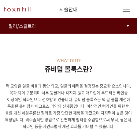
시술안내
WHAT IS IT?
쥬비덤 볼룩스란?
턱 모양은 얼굴 비율과 동안 외모, 얼굴의 매력을 결정짓는 중요한 요소입니다.
강남본점
남자
목과 턱이 구분되며 너무 둥글거나 각지지 않고 매끄럽게 부드러운 라인을
이상적인 턱라인으로 선호받고 있습니다. 쥬비덤 볼룩스는 턱 끝 볼룸 개선에
강동천호점
여자
특화된 쥬비덤 바이크로스 라인의 신제품입니다. 이상적인 턱라인을 위한 턱
볼륨 개선 히알루론산 필러로 가장 단단한 제형을 가졌으며 지지력이 높은 것이
강서점
특징입니다. 비수술적인 방법으로 간편하게 필러를 주입함으로써 무턱, 짧은턱,
턱라인 등을 자연스럽게 개선 효과를 기대할 수 있습니다.
건대점