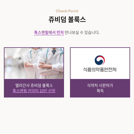
Check Point
쥬비덤 볼룩스
톡스앤필에서 먼저
만나보실 수 있습니다.
엘러간사 쥬비덤 볼룩스
식약처 시판허가
톡스앤필 키닥터 10인 선정
획득