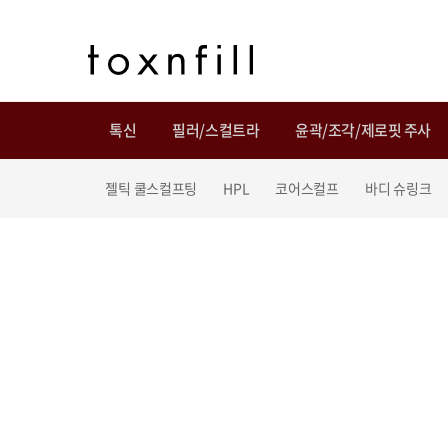
톡신
필러/스컬트라
윤곽/조각/제로핏 주사
젤틱 쿨스컬프팅
HPL
코어스컬프
바디 슈링크