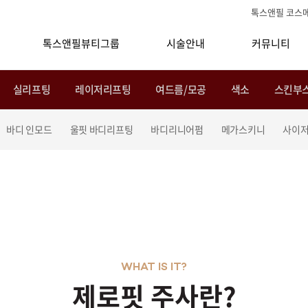
톡스앤필 코스
톡스앤필뷰티그룹
시술안내
커뮤니티
실리프팅
레이저리프팅
여드름/모공
색소
스킨부
바디 인모드
울핏 바디리프팅
바디리니어펌
메가스키니
사이
WHAT IS IT?
제로핏 주사란?