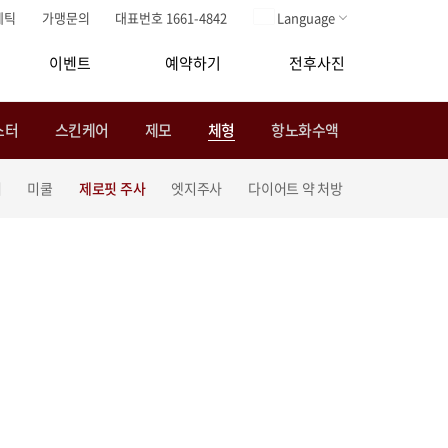
메틱
가맹문의
대표번호 1661-4842
Language
이벤트
예약하기
전후사진
스터
스킨케어
제모
체형
항노화수액
저
미쿨
제로핏 주사
엣지주사
다이어트 약 처방