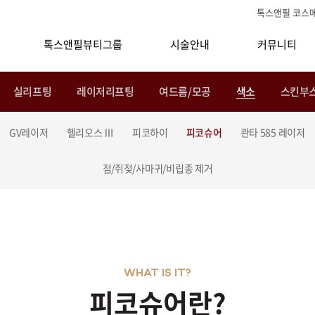
톡스앤필 코스
톡스앤필뷰티그룹
시술안내
커뮤니티
실리프팅
레이저리프팅
여드름/모공
색소
스킨부
GV레이저
헬리오스 Ⅲ
피코하이
피코슈어
콴타 585 레이저
점/쥐젖/사마귀/비립종 제거
WHAT IS IT?
피코슈어란?