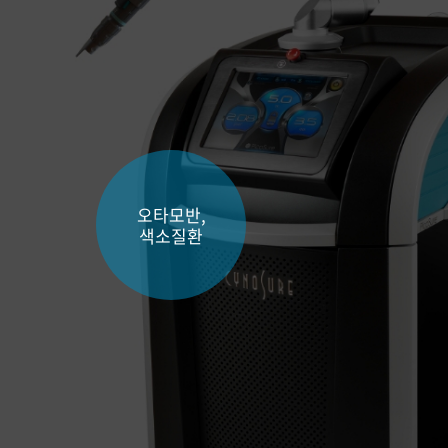
오타모반,
색소질환