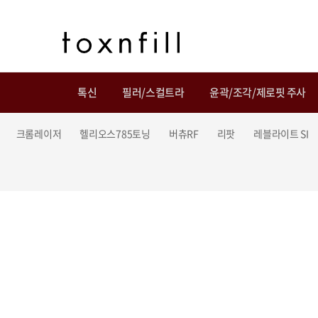
톡신
필러/스컬트라
윤곽/조각/제로핏 주사
크롬레이저
헬리오스785토닝
버츄RF
리팟
레블라이트 SI