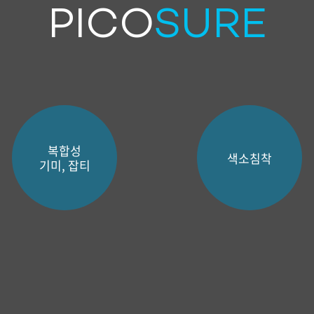
PICO
SURE
복합성
색소침착
기미, 잡티