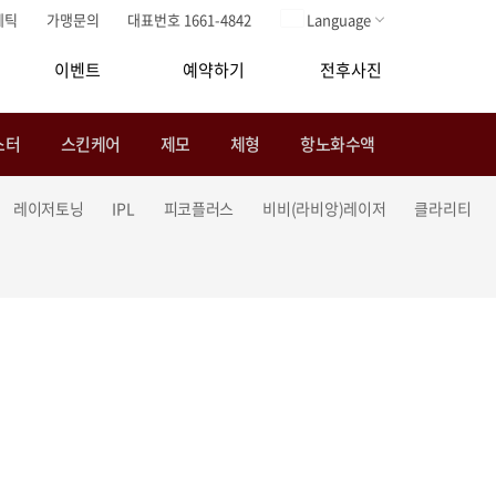
메틱
가맹문의
대표번호 1661-4842
Language
이벤트
예약하기
전후사진
스터
스킨케어
제모
체형
항노화수액
레이저토닝
IPL
피코플러스
비비(라비앙)레이저
클라리티