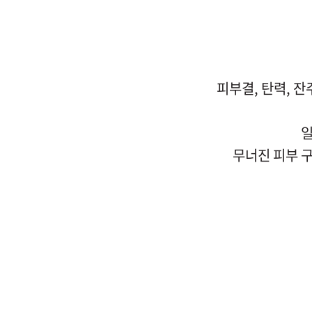
피부결, 탄력, 
일
무너진 피부 