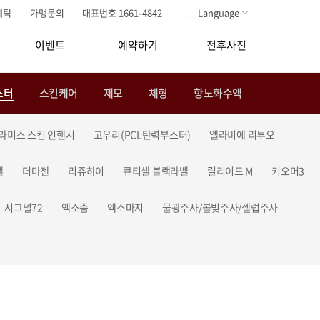
메틱
가맹문의
대표번호 1661-4842
Language
이벤트
예약하기
전후사진
스터
스킨케어
제모
체형
항노화수액
라미스 스킨 인핸서
고우리(PCL탄력부스터)
엘라비에 리투오
셀
더마젠
리쥬하이
큐티셀 블랙라벨
릴리이드 M
키오머3
시그널72
엑소좀
엑소마지
물광주사/볼빛주사/셀럽주사