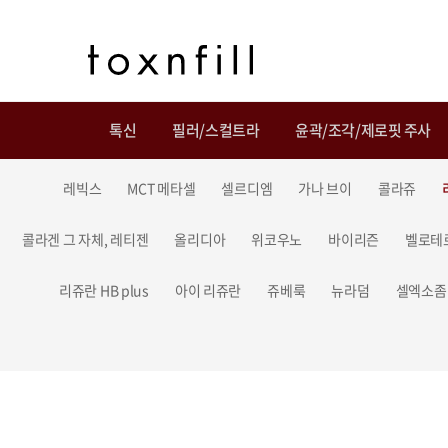
톡신
필러/스컬트라
윤곽/조각/제로핏 주사
레빅스
MCT 메타셀
셀르디엠
가나 브이
콜라쥬
콜라겐 그 자체, 레티젠
올리디아
위코우노
바이리즌
벨로테
리쥬란 HB plus
아이 리쥬란
쥬베룩
뉴라덤
셀엑소좀