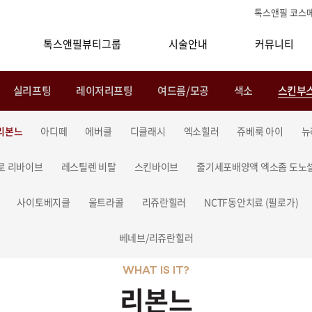
톡스앤필 코스
톡스앤필뷰티그룹
시술안내
커뮤니티
실리프팅
레이저리프팅
여드름/모공
색소
스킨부
리본느
아디떼
에버클
디클래시
엑소힐러
쥬베룩 아이
뉴
로 리바이브
레스틸렌 비탈
스킨바이브
줄기세포배양액 엑소좀 도노
사이토베지클
울트라콜
리쥬란힐러
NCTF동안치료 (필로가)
베네브/리쥬란힐러
WHAT IS IT?
리본느