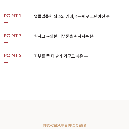
부천점
얼룩덜룩한 색소와 기미,주근깨로 고민이신 분
POINT 1
분당점
환하고 균일한 피부톤을 원하시는 분
POINT 2
삼성점
세종점
피부를 좀 더 밝게 가꾸고 싶은 분
POINT 3
송파점
수원인계점
신논현점
안양점
PROCEDURE PROCESS
압구정점