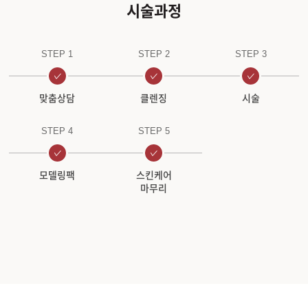
시술과정
원주점
STEP 1
STEP 2
STEP 3
이천점
맞춤상담
클렌징
시술
인천부평점
STEP 4
STEP 5
인천송도점
일산주엽점
모델링팩
스킨케어
마무리
잠실점
전주점
제주점
천안불당점