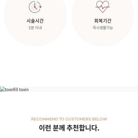
관악서울대입구점
시술시간
회복기간
5분 이내
즉시생활가능
광주상무점
광주첨단점
구리점
노원점
명동점
레이저토닝
목동점
RECOMMEND TO CUSTOMERS BELOW
미아사거리점
이런 분께 추천합니다.
부산서면점