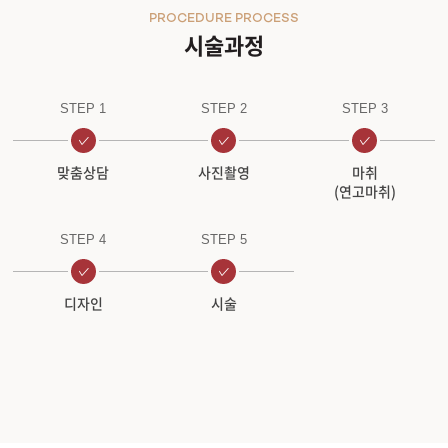
PROCEDURE PROCESS
시술과정
원주점
이천점
STEP 1
STEP 2
STEP 3
인천부평점
맞춤상담
사진촬영
마취
(연고마취)
인천송도점
STEP 4
STEP 5
일산주엽점
잠실점
디자인
시술
전주점
제주점
천안불당점