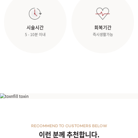
관악서울대입구점
시술시간
회복기간
광주상무점
5 - 10분 이내
즉시생활가능
광주첨단점
구리점
노원점
명동점
윤곽주사
목동점
미아사거리점
RECOMMEND TO CUSTOMERS BELOW
이런 분께 추천합니다.
부산서면점