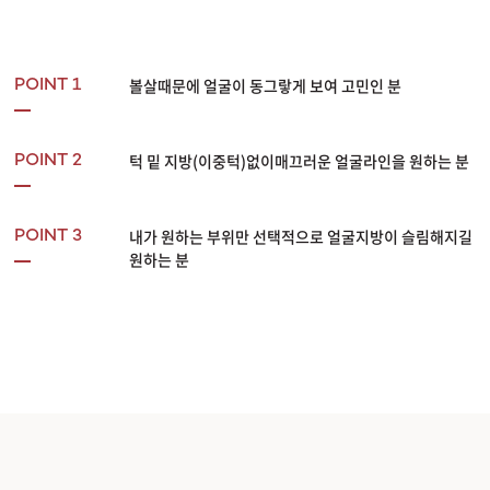
부천점
볼살때문에 얼굴이 동그랗게 보여 고민인 분
POINT 1
분당점
삼성점
턱 밑 지방(이중턱)없이매끄러운 얼굴라인을 원하는 분
POINT 2
세종점
내가 원하는 부위만 선택적으로 얼굴지방이 슬림해지길
POINT 3
원하는 분
송파점
수원인계점
신논현점
안양점
압구정점