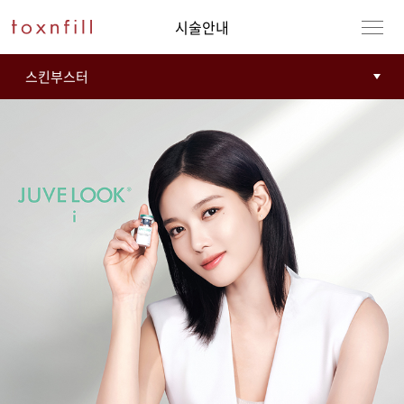
시술안내
강남본점
남자
강동천호점
여자
강서점
건대점