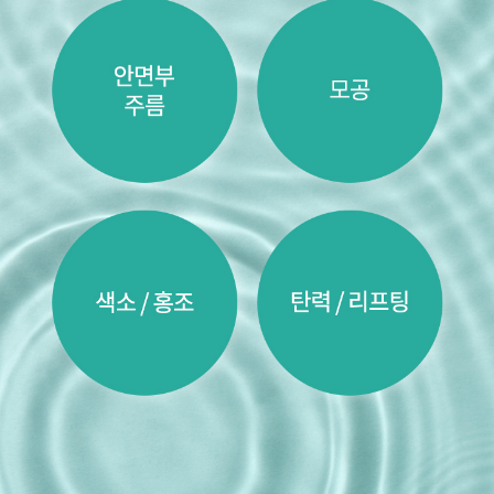
부천점
분당점
삼성점
세종점
송파점
수원인계점
신논현점
안양점
압구정점