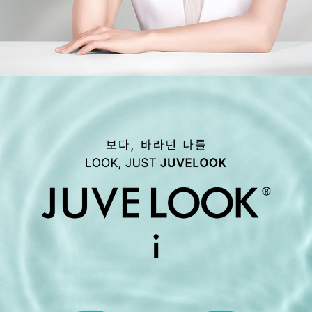
관악서울대입구점
광주상무점
광주첨단점
구리점
노원점
명동점
목동점
미아사거리점
부산서면점