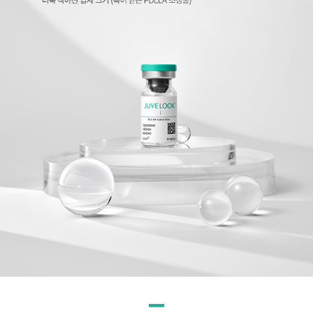
천안신부점
청주점
평택점
홍대점