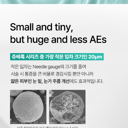
원주점
이천점
인천부평점
인천송도점
일산주엽점
잠실점
전주점
제주점
천안불당점