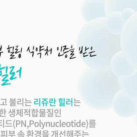
라고 불리는
리쥬란 힐러
는
한 생체적합물질인
PN,Polynucleotide)를
 피부 속 환경을 개선해주는