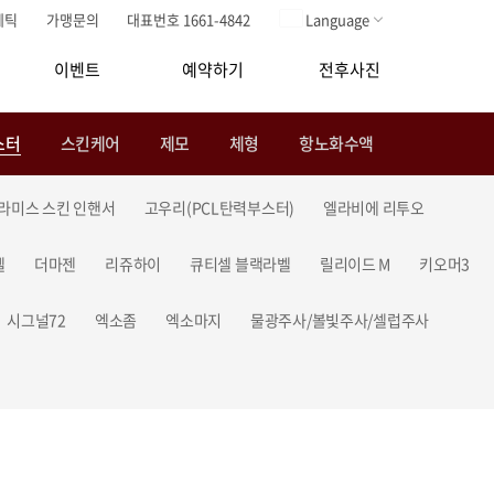
메틱
가맹문의
대표번호 1661-4842
Language
이벤트
예약하기
전후사진
스터
스킨케어
제모
체형
항노화수액
라미스 스킨 인핸서
고우리(PCL탄력부스터)
엘라비에 리투오
셀
더마젠
리쥬하이
큐티셀 블랙라벨
릴리이드 M
키오머3
시그널72
엑소좀
엑소마지
물광주사/볼빛주사/셀럽주사