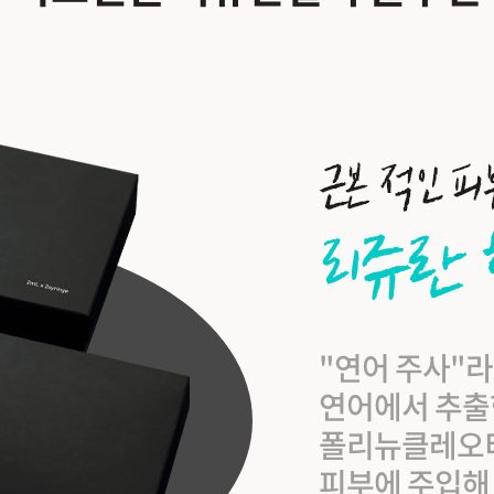
"연어 주사"
연어에서 추출
폴리뉴클레오티드(
피부에 주입해