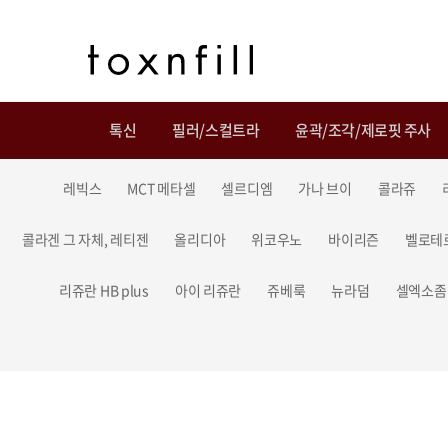
톡신
필러/스컬트라
윤곽/조각/제로핏 주사
레빅스
MCT 메타셀
셀르디엠
가나 브이
콜라쥬
콜라겐 그 자체, 레티젠
올리디아
위코우노
바이리즌
벨로테
리쥬란 HB plus
아이 리쥬란
쥬베룩
뉴라덤
셀엑소좀