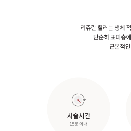
리쥬란 힐러는 생체 적
단순히 표피층에
근본적인
시술시간
15분 이내