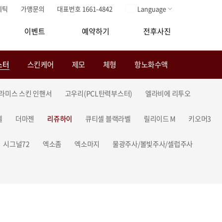
메틱
가맹문의
대표번호 1661-4842
Language
이벤트
예약하기
전후사진
스터
스킨케어
제모
체형
항노화수액
라미스 스킨 인핸서
고우리(PCL탄력부스터)
엘라비에 리투오
셀
더마젠
리쥬하이
큐티셀 블랙라벨
릴리이드 M
키오머3
시그널72
엑소좀
엑소마지
물광주사/볼빛주사/셀럽주사