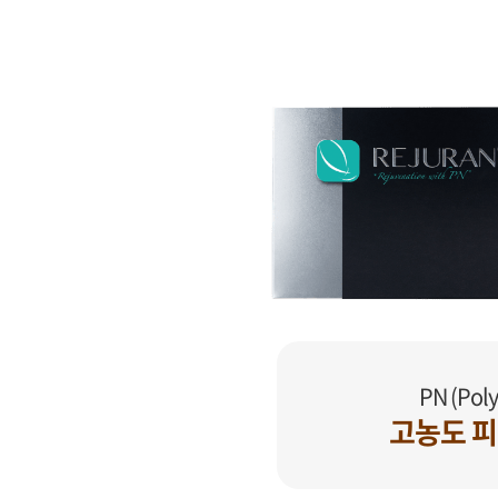
PN (Poly
고농도 피