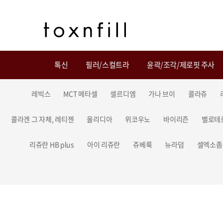
톡신
필러/스컬트라
윤곽/조각/제로핏 주사
레빅스
MCT 메타셀
셀르디엠
가나 브이
콜라쥬
콜라겐 그 자체, 레티젠
올리디아
위코우노
바이리즌
벨로테
리쥬란 HB plus
아이 리쥬란
쥬베룩
뉴라덤
셀엑소좀