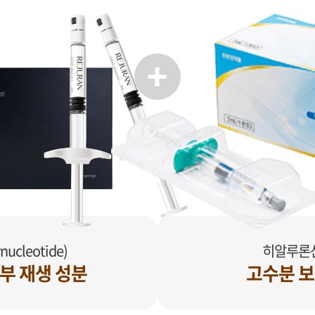
nucleotide)
히알루론산 
부 재생 성분
고수분 보