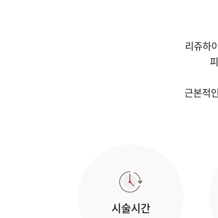
리쥬하이
피
근본적인
시술시간