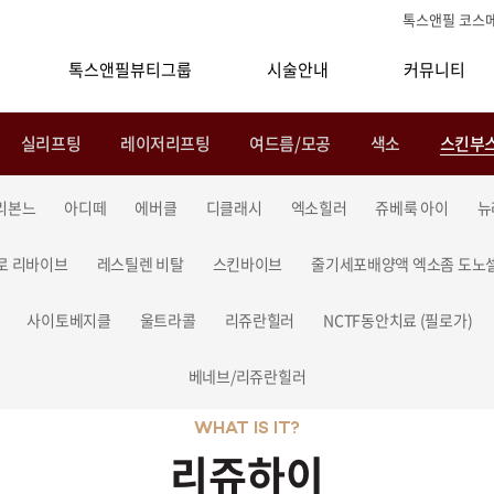
톡스앤필 코스
톡스앤필뷰티그룹
시술안내
커뮤니티
실리프팅
레이저리프팅
여드름/모공
색소
스킨부
리본느
아디떼
에버클
디클래시
엑소힐러
쥬베룩 아이
뉴
로 리바이브
레스틸렌 비탈
스킨바이브
줄기세포배양액 엑소좀 도노
사이토베지클
울트라콜
리쥬란힐러
NCTF동안치료 (필로가)
베네브/리쥬란힐러
WHAT IS IT?
리쥬하이