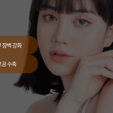
 장벽 강화
모공 수축