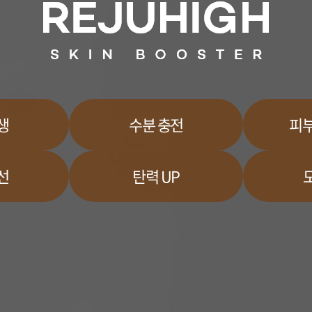
생
수분 충전
피부
선
탄력 UP