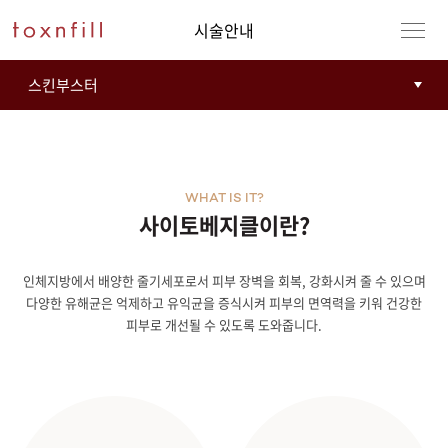
시술안내
WHAT IS IT?
사이토베지클이란?
인체지방에서 배양한 줄기세포로서 피부 장벽을 회복, 강화시켜 줄 수 있으며
강남본점
남자
다양한 유해균은 억제하고 유익균을 증식시켜 피부의 면역력을 키워 건강한
피부로 개선될 수 있도록 도와줍니다.
강동천호점
여자
강서점
건대점