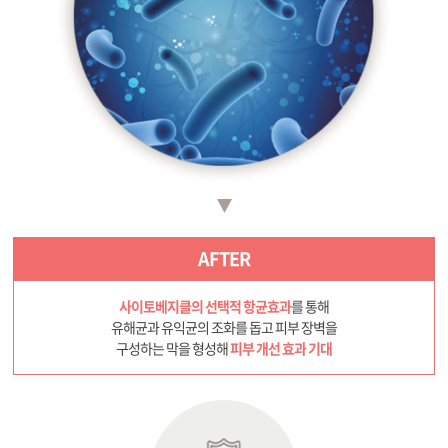
AFTER
사이토베지클의 선택적 항균효과
를 통해
유해균과 유익균의 조화를 돕고 피부 장벽을
구성하는 막을 형성해
피부 개선 효과 기대