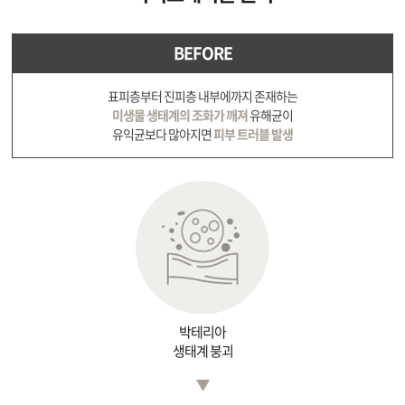
원주점
BEFORE
이천점
표피층부터 진피층 내부에까지 존재하는
미생물 생태계의 조화가 깨져
유해균이
인천부평점
유익균보다 많아지면
피부 트러블 발생
인천송도점
일산주엽점
잠실점
전주점
박테리아
생태계 붕괴
제주점
천안불당점