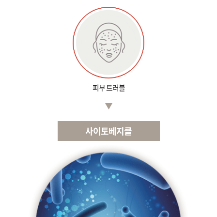
천안신부점
청주점
평택점
피부 트러블
홍대점
사이토베지클