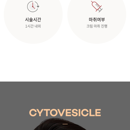
관악서울대입구점
시술시간
마취여부
1시간 내외
크림 마취 진행
광주상무점
광주첨단점
구리점
노원점
명동점
목동점
미아사거리점
부산서면점