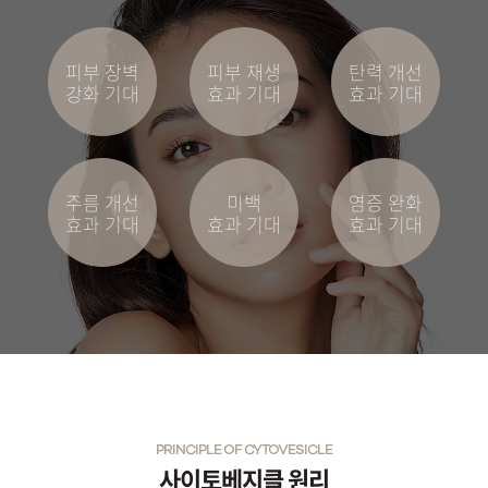
부천점
피부 장벽
피부 재생
탄력 개선
강화 기대
효과 기대
효과 기대
분당점
삼성점
주름 개선
미백
염증 완화
세종점
효과 기대
효과 기대
효과 기대
송파점
수원인계점
신논현점
안양점
PRINCIPLE OF CYTOVESICLE
사이토베지클 원리
압구정점