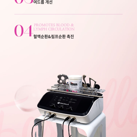
여드름 개선
혈액순환&림프순환 촉진