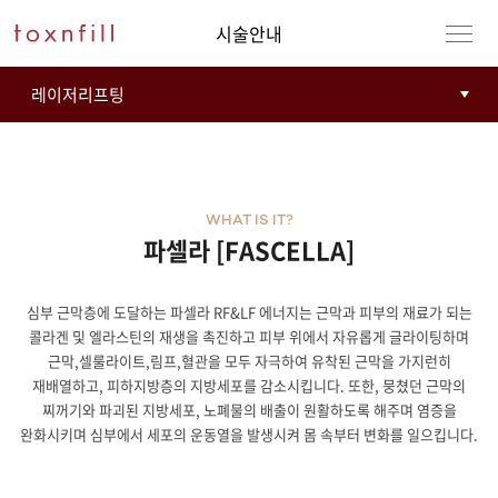
시술안내
WHAT IS IT?
파셀라 [FASCELLA]
심부 근막층에 도달하는 파셀라 RF&LF 에너지는 근막과 피부의 재료가 되는
강남본점
남자
콜라겐 및 엘라스틴의 재생을 촉진하고 피부 위에서 자유롭게 글라이팅하며
근막,셀룰라이트,림프,혈관을 모두 자극하여 유착된 근막을 가지런히
강동천호점
여자
재배열하고, 피하지방층의 지방세포를 감소시킵니다. 또한, 뭉쳤던 근막의
찌꺼기와 파괴된 지방세포, 노폐물의 배출이 원활하도록 해주며 염증을
강서점
완화시키며 심부에서 세포의 운동열을 발생시켜 몸 속부터 변화를 일으킵니다.
건대점