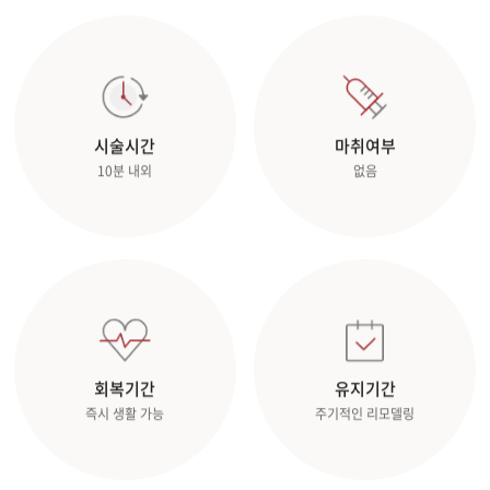
관악서울대입구점
광주상무점
시술시간
마취여부
광주첨단점
10분 내외
없음
구리점
노원점
명동점
목동점
회복기간
유지기간
즉시 생활 가능
주기적인 리모델링
미아사거리점
부산서면점