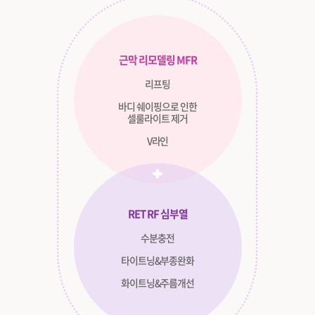
근막 리모델링 MFR
리프팅
바디 쉐이핑으로 인한
셀룰라이트 제거
V라인
RET RF 심부열
수분충전
타이트닝&부종완화
화이트닝&주름개선