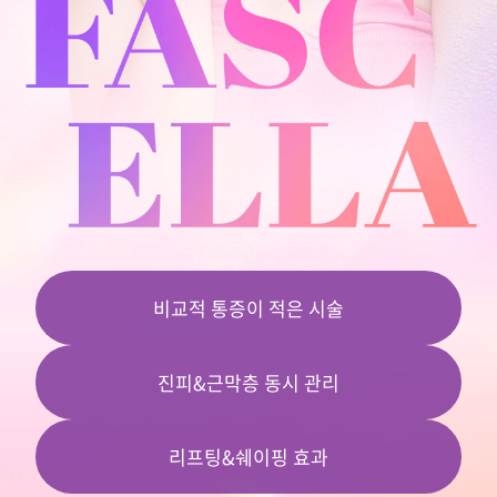
원주점
이천점
인천부평점
인천송도점
일산주엽점
비교적 통증이 적은 시술
잠실점
진피&근막층 동시 관리
전주점
제주점
리프팅&쉐이핑 효과
천안불당점