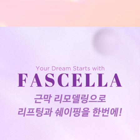
천안신부점
청주점
평택점
홍대점