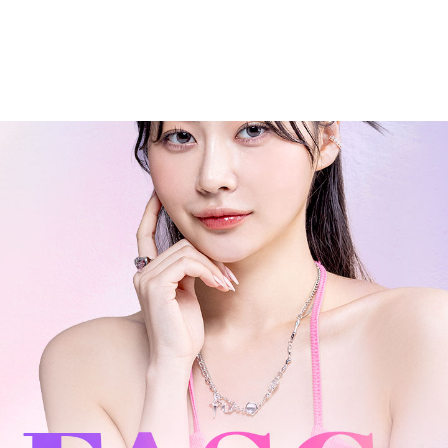
부천점
분당점
삼성점
세종점
송파점
수원인계점
신논현점
안양점
압구정점