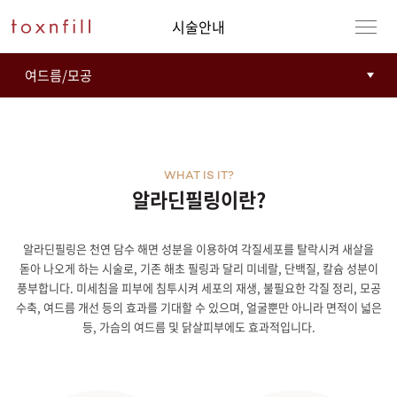
시술안내
WHAT IS IT?
알라딘필링이란?
알라딘필링은 천연 담수 해면 성분을 이용하여 각질세포를 탈락시켜 새살을
강남본점
남자
돋아 나오게 하는 시술로, 기존 해초 필링과 달리 미네랄, 단백질, 칼슘 성분이
풍부합니다. 미세침을 피부에 침투시켜 세포의 재생, 불필요한 각질 정리, 모공
강동천호점
여자
수축, 여드름 개선 등의 효과를 기대할 수 있으며, 얼굴뿐만 아니라 면적이 넓은
등, 가슴의 여드름 및 닭살피부에도 효과적입니다.
강서점
건대점