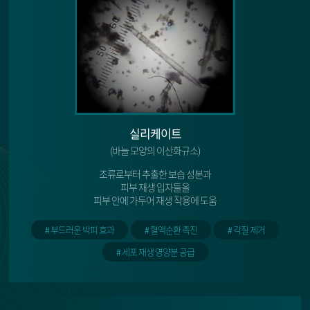
천안신부점
청주점
평택점
실리케이트
홍대점
(바늘 모양의 이산화규소)
조류로부터 추출한 보습 성분과
피부 재생 입자들을
피부 안에 가두어 재생 작용에 도움
# 부드러운 박피 효과
# 혈액순환 촉진
# 각질 제거
# 세포 재생 영양분 공급