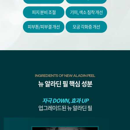
피지 분비 조절
기미, 색소 침착 개선
원주점
피부톤/피부결 개선
모공 각화증 개선
이천점
인천부평점
인천송도점
일산주엽점
INGREDIENTS OF NEW ALADIN PEEL
뉴 알라딘 필 핵심 성분
잠실점
자극 DOWN, 효과 UP
전주점
업그레이드된 뉴 알라딘 필
제주점
천안불당점