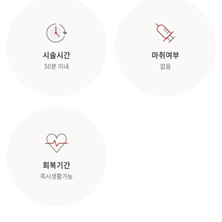
관악서울대입구점
광주상무점
시술시간
마취여부
50분 이내
없음
광주첨단점
구리점
노원점
명동점
회복기간
목동점
즉시생활가능
미아사거리점
부산서면점