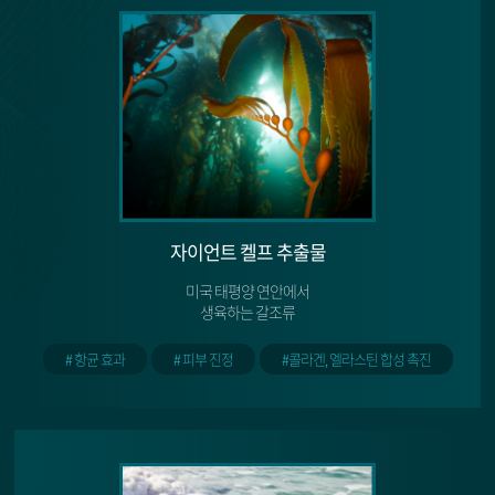
자이언트 켈프 추출물
미국 태평양 연안에서
생육하는 갈조류
# 항균 효과
# 피부 진정
#콜라겐, 엘라스틴 합성 촉진