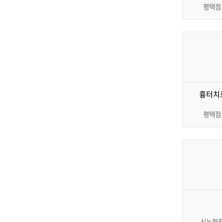
평택점
흉터치
평택점
신논현