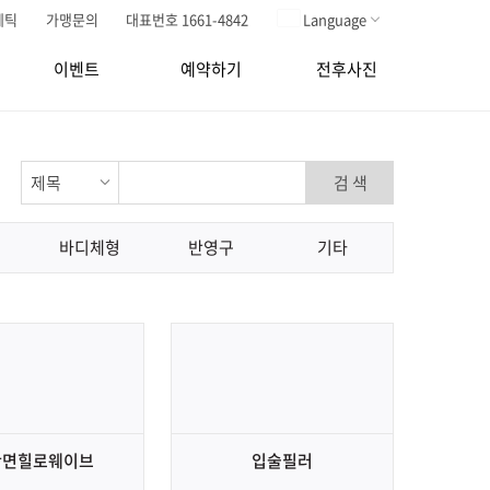
메틱
가맹문의
대표번호 1661-4842
Language
이벤트
예약하기
전후사진
검 색
바디체형
반영구
기타
안면힐로웨이브
입술필러