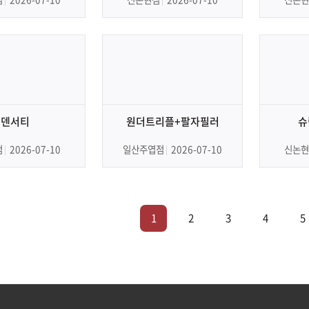
덴서티
원더트리플+팔자필러
슈
점
2026-07-10
일산주엽점
2026-07-10
신논현
1
2
3
4
5