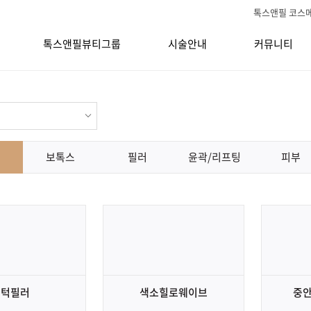
톡스앤필 코스
톡스앤필뷰티그룹
시술안내
커뮤니티
보톡스
필러
윤곽/리프팅
피부
턱필러
색소힐로웨이브
중