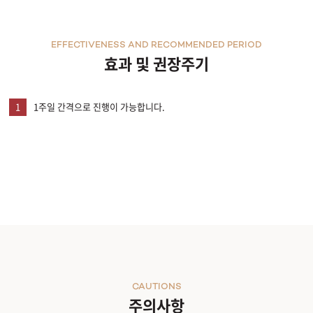
부천점
EFFECTIVENESS AND RECOMMENDED PERIOD
효과 및 권장주기
분당점
삼성점
1
1주일 간격으로 진행이 가능합니다.
세종점
송파점
수원인계점
신논현점
안양점
CAUTIONS
주의사항
압구정점