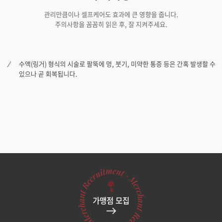
관리만큼이나 셀프케어도 효과에 큰 영향을 줍니다.
원주점
주의사항을 꼼꼼히 읽은 후, 잘 지켜주세요.
이천점
수액(링거) 형식의 시술로 팔뚝에 멍, 붓기, 미약한 통증 등은 간혹 발생할 수
인천부평점
있으나 곧 회복됩니다.
인천송도점
일산주엽점
잠실점
전주점
제주점
가맹점 모집
천안불당점