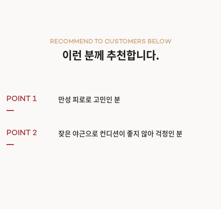
관악서울대입구점
RECOMMEND TO CUSTOMERS BELOW
광주상무점
이런 분께 추천합니다.
광주첨단점
구리점
만성 피로로 고민인 분
POINT 1
노원점
잦은 야근으로 컨디션이 좋지 않아 걱정인 분
POINT 2
명동점
목동점
미아사거리점
부산서면점