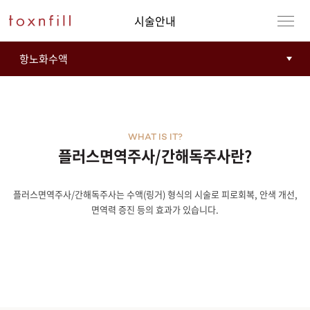
시술안내
WHAT IS IT?
플러스면역주사/간해독주사란?
플러스면역주사/간해독주사는 수액(링거) 형식의 시술로 피로회복, 안색 개선,
강남본점
남자
면역력 증진 등의 효과가 있습니다.
강동천호점
여자
강서점
건대점