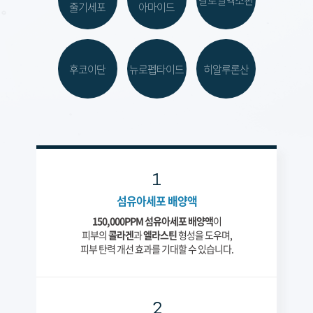
갈로일엑소핀
줄기세포
아마이드
천안신부점
청주점
후코이단
뉴로펩타이드
히알루론산
평택점
홍대점
1
섬유아세포 배양액
150,000PPM 섬유아세포 배양액
이
피부의
콜라겐
과
엘라스틴
형성을 도우며,
피부 탄력 개선 효과를 기대할 수 있습니다.
2