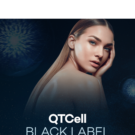
관악서울대입구점
광주상무점
광주첨단점
구리점
노원점
명동점
목동점
미아사거리점
부산서면점