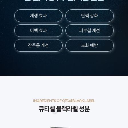
부천점
재생 효과
탄력 강화
분당점
미백 효과
피부결 개선
삼성점
잔주름 개선
노화 예방
세종점
송파점
수원인계점
신논현점
INGREDIENTS OF QTCell BLACK LABEL
큐티셀 블랙라벨 성분
안양점
압구정점