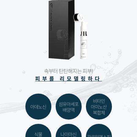
원주점
이천점
인천부평점
인천송도점
속부터 탄탄해지는 피부!
일산주엽점
피부를 리모델링하다
잠실점
비타민
섬유아세포
전주점
아데노신
아미노산
배양액
복합체
제주점
식물
나이아신
천안불당점