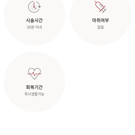
관악서울대입구점
시술시간
마취여부
30분 이내
없음
광주상무점
광주첨단점
구리점
노원점
회복기간
명동점
즉시생활가능
목동점
미아사거리점
부산서면점