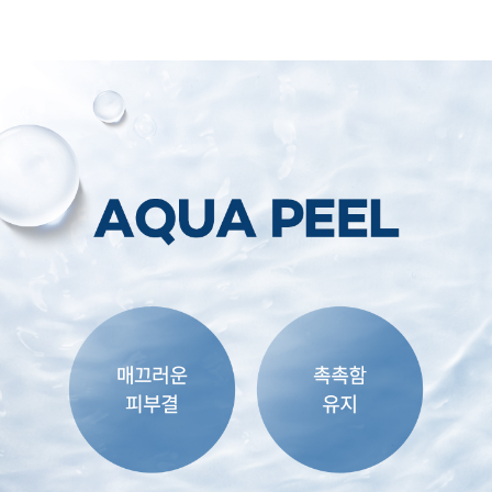
부천점
분당점
삼성점
세종점
송파점
수원인계점
신논현점
안양점
압구정점