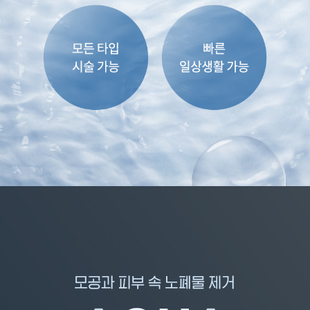
원주점
이천점
인천부평점
인천송도점
일산주엽점
잠실점
전주점
제주점
천안불당점