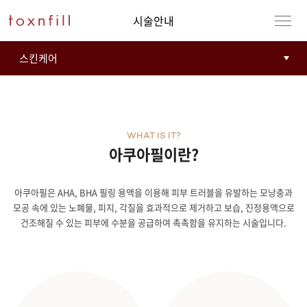
시술안내
WHAT IS IT?
아쿠아필이란?
아쿠아필은 AHA, BHA 필링 용액을 이용해 피부 트러블을 유발하는 모낭충과
강남본점
남자
모공 속에 있는 노폐물, 피지, 각질을 효과적으로 제거하고 보습, 진정용액으로
건조해질 수 있는 피부에 수분을 공급하여 촉촉함을 유지하는 시술입니다.
강동천호점
여자
강서점
건대점