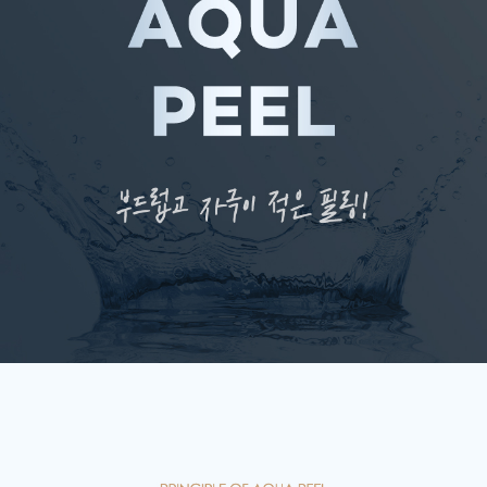
천안신부점
청주점
평택점
홍대점