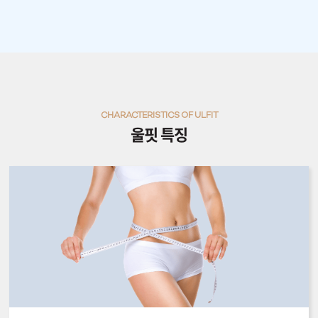
CHARACTERISTICS OF ULFIT
울핏 특징