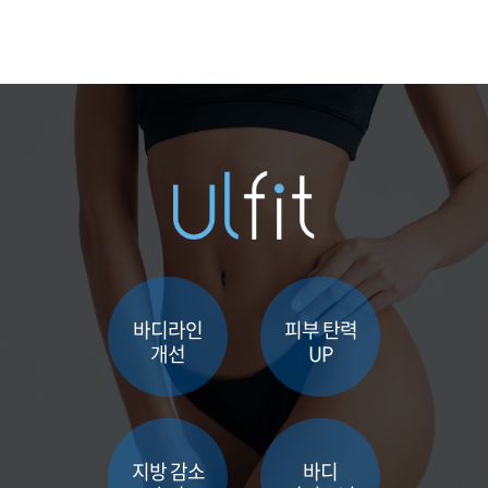
부천점
분당점
삼성점
세종점
송파점
수원인계점
바디라인
피부 탄력
개선
UP
신논현점
안양점
지방 감소
바디
압구정점