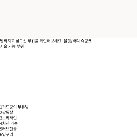
달라지고 싶으신 부위를 확인해보세요!
울핏/바디 슈링크
시술 가능 부위
1
겨드랑이 부유방
2
팔뚝살
3
브라라인
4
처진 가슴
5
러브핸들
6
옆구리