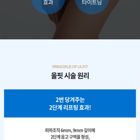
효과
타이트닝
원주점
이천점
인천부평점
인천송도점
PRINCIPLE OF ULFIT
울핏 시술 원리
일산주엽점
잠실점
2번 당겨주는
2단계 리프팅 효과!
전주점
제주점
피하조직 6mm, 9mm 깊이에
2단계 응고 구역을 형성,
천안불당점