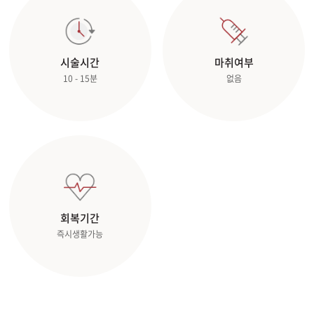
관악서울대입구점
시술시간
마취여부
광주상무점
10 - 15분
없음
광주첨단점
구리점
노원점
명동점
회복기간
즉시생활가능
목동점
미아사거리점
부산서면점