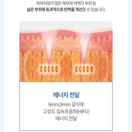
피하지방이 많은 복부와 허벅지 부위 등
넓은 부위에 효과적으로 탄력을 개선
할 수 있습니다.
천안신부점
청주점
평택점
홍대점
에너지 전달
6mm,9mm 깊이에
고강도 집속초음파(HIFU)
에너지 전달