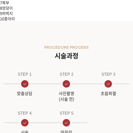
7
복부
8
엉덩이
9
허벅지
10
종아리
PROCEDURE PROCESS
시술과정
STEP 1
STEP 2
STEP 3
맞춤상담
사진촬영
초음파겔
(시술 전)
STEP 4
STEP 5
시술
마무리