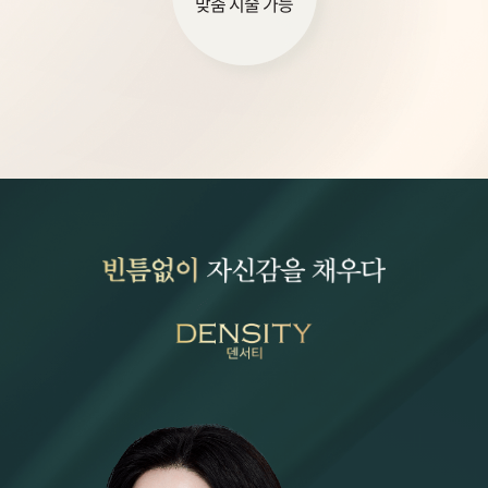
맞춤 시술 가능
원주점
이천점
인천부평점
인천송도점
일산주엽점
잠실점
전주점
제주점
천안불당점