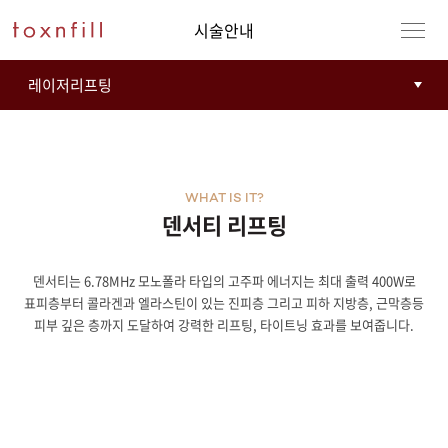
시술안내
WHAT IS IT?
덴서티 리프팅
덴서티는 6.78MHz 모노폴라 타입의 고주파 에너지는 최대 출력 400W로
강남본점
남자
표피층부터 콜라겐과 엘라스틴이 있는 진피층 그리고 피하 지방층, 근막층등
피부 깊은 층까지 도달하여 강력한 리프팅, 타이트닝 효과를 보여줍니다.
강동천호점
여자
강서점
건대점