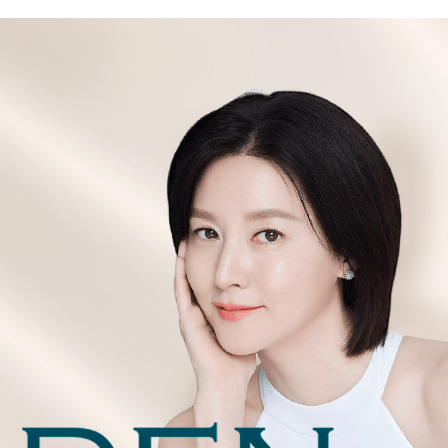
관악서울대입구점
광주상무점
광주첨단점
구리점
노원점
명동점
목동점
미아사거리점
부산서면점