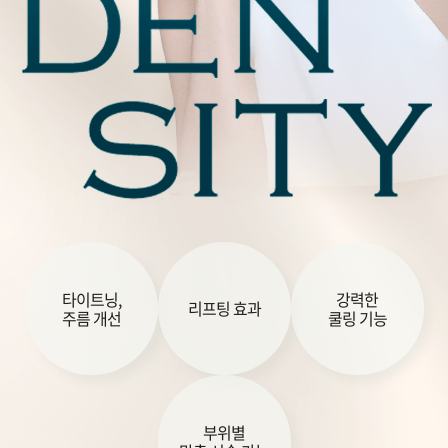
부천점
분당점
삼성점
세종점
송파점
수원인계점
타이트닝,
강력한
리프팅 효과
주름 개선
쿨링 기능
신논현점
안양점
부위별
압구정점