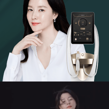
천안신부점
청주점
평택점
홍대점