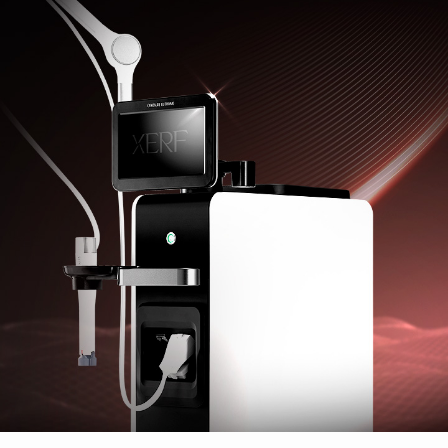
천안신부점
청주점
평택점
홍대점