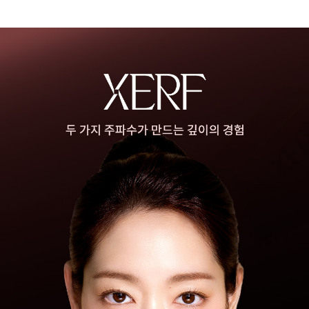
관악서울대입구점
광주상무점
광주첨단점
구리점
노원점
명동점
목동점
미아사거리점
부산서면점