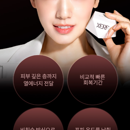
부천점
분당점
삼성점
세종점
송파점
수원인계점
신논현점
안양점
압구정점