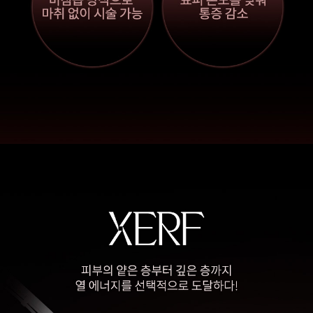
원주점
이천점
인천부평점
인천송도점
일산주엽점
잠실점
전주점
제주점
천안불당점