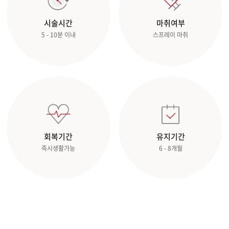
관악서울대입구점
시술시간
마취여부
5 - 10분 이내
스프레이 마취
광주상무점
광주첨단점
구리점
노원점
회복기간
유지기간
명동점
즉시생활가능
6 - 8개월
목동점
미아사거리점
부산서면점