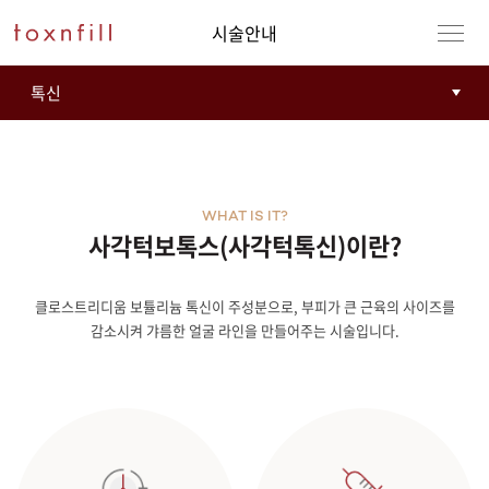
시술안내
WHAT IS IT?
사각턱보톡스(사각턱톡신)이란?
클로스트리디움 보튤리늄 톡신이 주성분으로, 부피가 큰 근육의 사이즈를
강남본점
남자
감소시켜 갸름한 얼굴 라인을 만들어주는 시술입니다.
강동천호점
여자
강서점
건대점