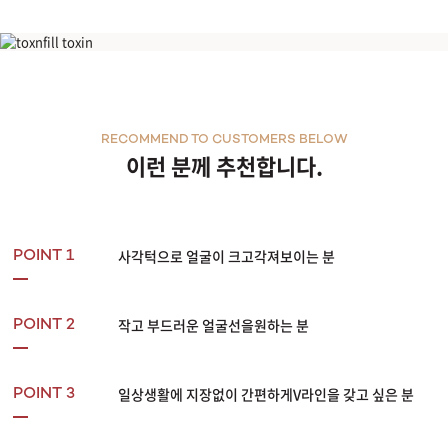
부천점
사각턱톡신
분당점
RECOMMEND TO CUSTOMERS BELOW
삼성점
이런 분께 추천합니다.
세종점
송파점
사각턱으로 얼굴이 크고각져보이는 분
POINT 1
수원인계점
작고 부드러운 얼굴선을원하는 분
POINT 2
신논현점
안양점
일상생활에 지장없이 간편하게V라인을 갖고 싶은 분
POINT 3
압구정점