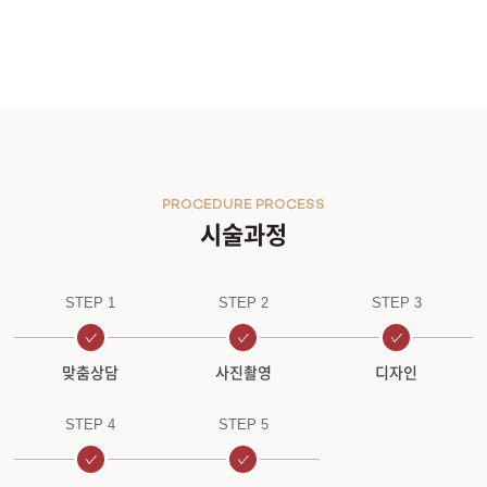
원주점
이천점
인천부평점
PROCEDURE PROCESS
인천송도점
시술과정
일산주엽점
STEP 1
STEP 2
STEP 3
잠실점
맞춤상담
사진촬영
디자인
전주점
STEP 4
STEP 5
제주점
천안불당점