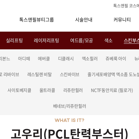
톡스앤필 코스
톡스앤필뷰티그룹
시술안내
커뮤니티
실리프팅
레이저리프팅
여드름/모공
색소
스킨부
리본느
아디떼
에버클
디클래시
엑소힐러
쥬베룩 아이
뉴
로 리바이브
레스틸렌 비탈
스킨바이브
줄기세포배양액 엑소좀 도노
사이토베지클
울트라콜
리쥬란힐러
NCTF동안치료 (필로가)
베네브/리쥬란힐러
WHAT IS IT?
고우리(PCL탄력부스터)