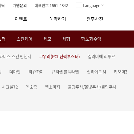
메틱
가맹문의
대표번호 1661-4842
Language
이벤트
예약하기
전후사진
스터
스킨케어
제모
체형
항노화수액
라미스 스킨 인핸서
고우리(PCL탄력부스터)
엘라비에 리투오
셀
더마젠
리쥬하이
큐티셀 블랙라벨
릴리이드 M
키오머3
시그널72
엑소좀
엑소마지
물광주사/볼빛주사/셀럽주사