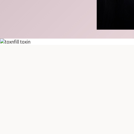
GORGEOUS GOURI
고우리
고우리
타이트닝
(PCL탄력부스터)
콜라겐 생성
볼륨증대
탄력증대
고우리 스킨부스터
는 피부 속 콜라겐 생성을 도와주는 PCL 성분을 피
완전한 액상형 제형이 얼굴 전체에 고르게 퍼져 피부에 자연스러운 탄력감
고우리만의 Point!
안전성 UP
생분해성 생체적합성 소재를 적용해
인체 안전성을 극대화
했습
부작용 발생률 최소화
인체 친화적 고분자 성분의 안전한 소재로
결절, 육
콜라겐 생성률 UP
액상형 PCL이 피부 속까지 고르게 퍼져
콜라겐 생성을 
다운타임 없이 빠른 복귀
미립자(아주 작은 입자, 메시한 알갱이)가 없는 
GOURI 다양한 피부 고민에 맞춤형으로
이마, 관자놀이, 볼, 입가, 목, 손등