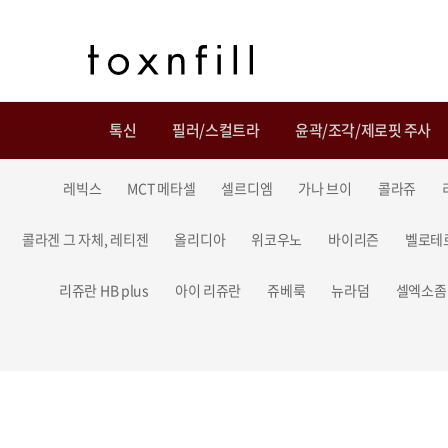
톡신
필러/스컬트라
윤곽/조각/제로핏 주사
레빅스
MCT 메타셀
셀르디엠
가나 브이
콜라쥬
콜라겐 그 자체, 레티젠
올리디아
위코우노
바이리즌
벨로테
리쥬란 HB plus
아이 리쥬란
쥬베룩
뉴라덤
셀엑소좀