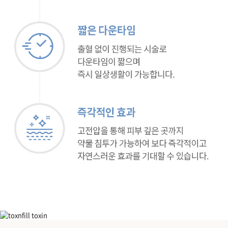
고주파 테라피 아폴로 듀엣