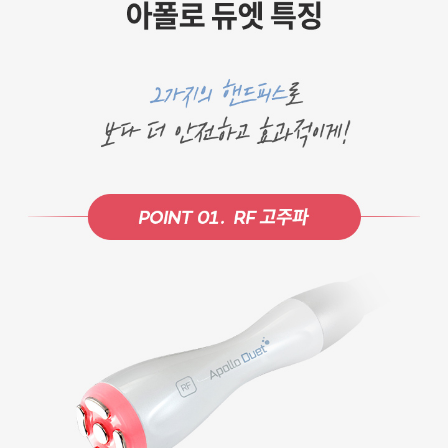
천안신부점
청주점
평택점
홍대점