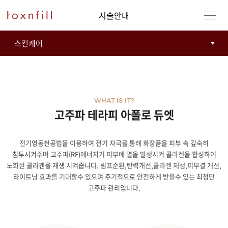
시술안내
WHAT IS IT?
고주파 테라피 아폴로 듀엣
전기영동천공법을 이용하여 전기 자극을 통해 화장품을 피부 속 깊숙히
강남본점
남자
침투시켜주며 고주파(RF)에너지가 피부에 열을 발생시켜 콜라겐을 합성하여
노화된 콜라겐을 재생 시켜줍니다. 림프순환,탄력개선,콜라겐 재생,피부결 개선,
강동천호점
여자
타이트닝 효과를 기대할수 있으며 주기적으로 안전하게 받을수 있는 최첨단
고주파 관리입니다.
강서점
건대점