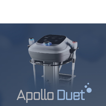
부천점
분당점
삼성점
세종점
송파점
수원인계점
신논현점
안양점
압구정점