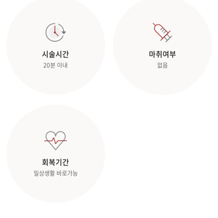
관악서울대입구점
광주상무점
시술시간
마취여부
20분 이내
없음
광주첨단점
구리점
노원점
명동점
회복기간
목동점
일상생활 바로가능
미아사거리점
부산서면점