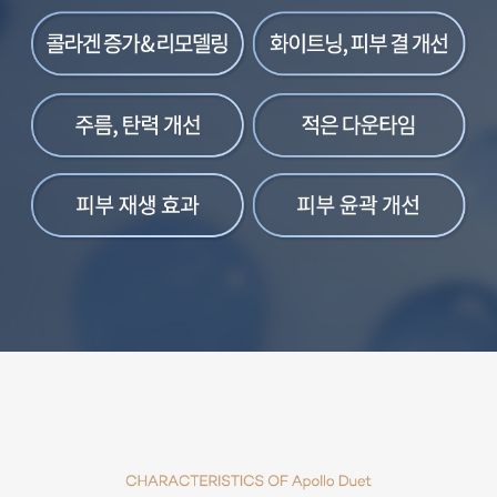
원주점
이천점
인천부평점
인천송도점
일산주엽점
잠실점
전주점
제주점
천안불당점