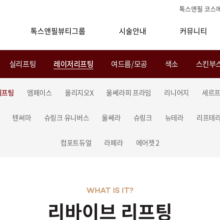
톡스앤필 코스
톡스앤필뷰티그룹
시술안내
커뮤니티
실리프팅
레이저리프팅
여드름/모공
색소
스킨부
리프팅
엠페이스
올리지오X
울쎄라피 프라임
리니어지
세르프
텐써마
슈링크 유니버스
울쎄라
슈링크
뉴테라
리프테
컴포트듀얼
라페라
에어젯 2
WHAT IS IT?
리바이브 리프팅