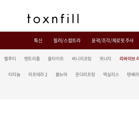
톡신
필러/스컬트라
윤곽/조각/제로핏 주사
벨루티
텐트리플
올타이트
써니리프팅
위너지
리바이브 
티타늄
리프테라 2
볼뉴머
온다리프팅
엑실리스
텐쎄라