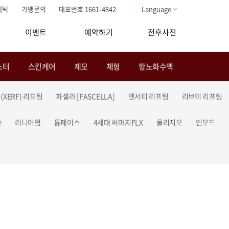
메틱
가맹문의
대표번호 1661-4842
Language
이벤트
예약하기
전후사진
스터
스킨케어
제모
체형
항노화수액
(XERF) 리프팅
파셀라 [FASCELLA]
덴서티 리프팅
리브이 리프팅
라
리니어펌
튠페이스
4세대 써마지FLX
올리지오
인모드