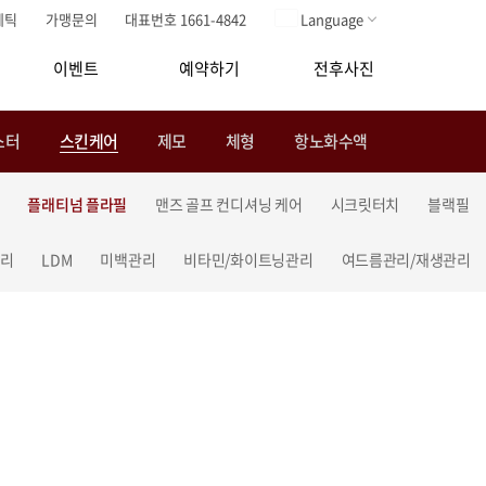
메틱
가맹문의
대표번호 1661-4842
Language
이벤트
예약하기
전후사진
스터
스킨케어
제모
체형
항노화수액
플래티넘 플라필
맨즈 골프 컨디셔닝 케어
시크릿터치
블랙필
관리
LDM
미백관리
비타민/화이트닝관리
여드름관리/재생관리