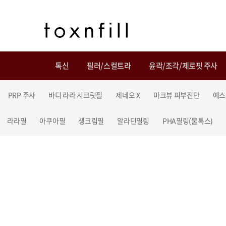
톡신
필러/스컬트라
윤곽/조각/제로핏 주사
PRP 주사
바디 라라 시크릿필
제네오 X
마크뷰 피부진단
예스
라라필
아쿠아필
생크림필
알라딘필링
PHA필링(물톡스)