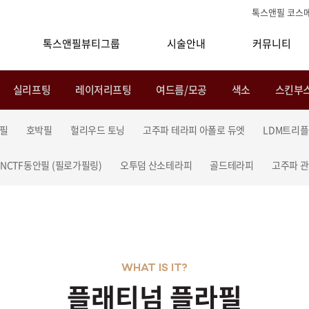
톡스앤필 코스
톡스앤필뷰티그룹
시술안내
커뮤니티
실리프팅
레이저리프팅
여드름/모공
색소
스킨부
필
호박필
헐리우드 토닝
고주파 테라피 아폴로 듀엣
LDM트리플
NCTF동안필 (필로가필링)
오투덤 산소테라피
골드테라피
고주파 
WHAT IS IT?
플래티넘 플라필