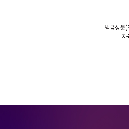
백금성분(P
자