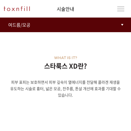
시술안내
WHAT IS IT?
스타룩스 XD란?
피부 표피는 보호하면서 피부 깊숙이 열에너지를 전달해 콜라겐 재생을
강남본점
남자
유도하는 시술로 흉터, 넓은 모공, 잔주름, 튼살 개선에 효과를 기대할 수
있습니다.
강동천호점
여자
강서점
건대점