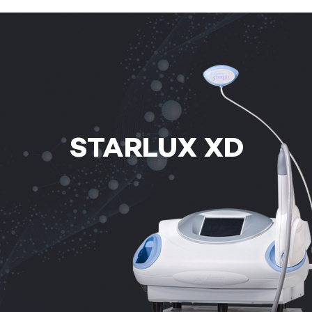
관악서울대입구점
광주상무점
광주첨단점
구리점
STARLUX XD
노원점
명동점
목동점
미아사거리점
부산서면점