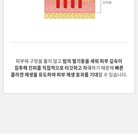
천안신부점
청주점
평택점
피부에 구멍을 뚫지 않고
빔의 열기둥을 세워 피부 깊숙이
홍대점
침투해
진피를 직접적으로 타깃하고 자극
하기 때문에
빠른
콜라겐 재생을 유도하여 피부 재생 효과를 기대
할 수 있습니다.