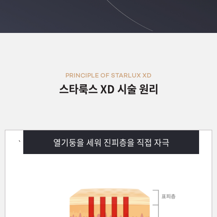
원주점
이천점
인천부평점
PRINCIPLE OF STARLUX XD
스타룩스 XD 시술 원리
인천송도점
일산주엽점
열기둥을 세워 진피층을 직접 자극
잠실점
`
전주점
제주점
천안불당점