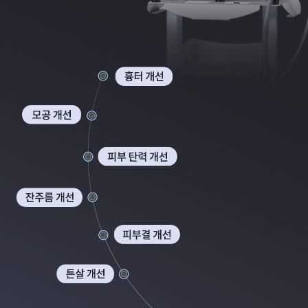
부천점
분당점
삼성점
세종점
송파점
수원인계점
신논현점
안양점
압구정점