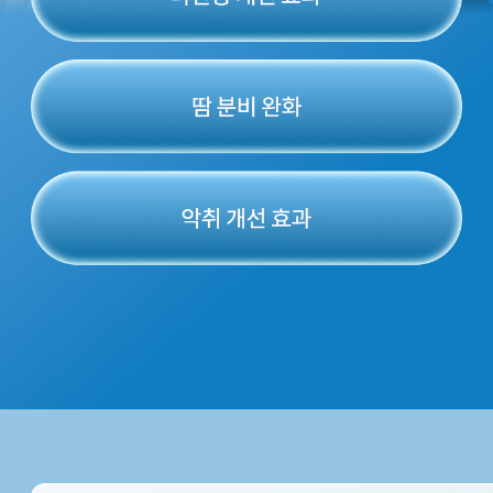
천안신부점
청주점
평택점
홍대점