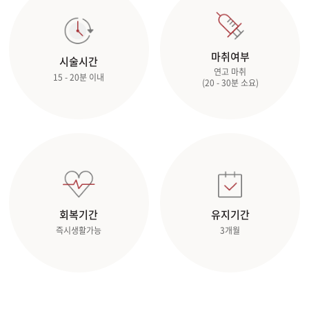
관악서울대입구점
마취여부
시술시간
광주상무점
연고 마취
15 - 20분 이내
(20 - 30분 소요)
광주첨단점
구리점
노원점
명동점
회복기간
유지기간
즉시생활가능
3개월
목동점
미아사거리점
부산서면점