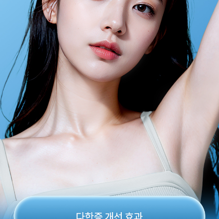
원주점
이천점
인천부평점
인천송도점
일산주엽점
잠실점
전주점
제주점
천안불당점