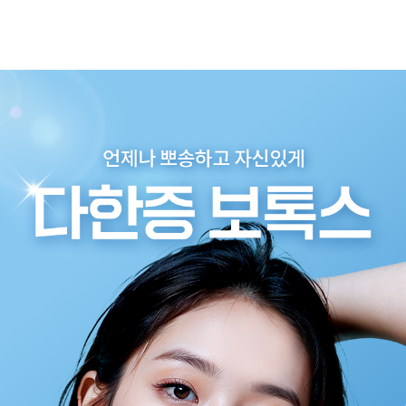
부천점
분당점
삼성점
세종점
송파점
수원인계점
신논현점
안양점
압구정점