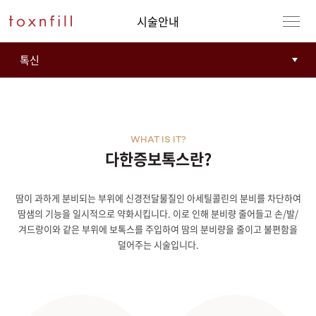
시술안내
WHAT IS IT?
다한증보톡스란?
땀이 과하게 분비되는 부위에 신경전달물질인 아세틸콜린의 분비를 차단하여
강남본점
남자
땀샘의 기능을 일시적으로 약화시킵니다. 이로 인해 분비량 줄어들고 손/발/
겨드랑이와 같은 부위에 보톡스를 주입하여 땀의 분비량을 줄이고 불편함을
강동천호점
여자
덜어주는 시술입니다.
강서점
건대점