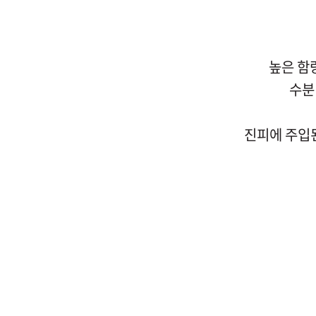
높은 함
수분
진피에 주입