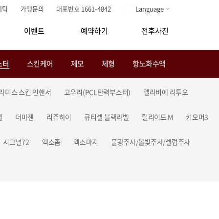
메틱
가맹문의
대표번호 1661-4842
Language
이벤트
예약하기
전후사진
스터
스킨케어
제모
체형
항노화수액
라미스 스킨 인핸서
고우리(PCL탄력부스터)
엘라비에 리투오
셀
더마젠
리쥬하이
큐티셀 블랙라벨
릴리이드 M
키오머3
시그널72
엑소좀
엑소마지
물광주사/볼빛주사/셀럽주사