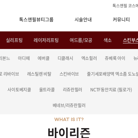
톡스앤필 코스
톡스앤필뷰티그룹
시술안내
커뮤니티
실리프팅
레이저리프팅
여드름/모공
색소
스킨부
리본느
아디떼
에버클
디클래시
엑소힐러
쥬베룩 아이
뉴
로 리바이브
레스틸렌 비탈
스킨바이브
줄기세포배양액 엑소좀 도노
사이토베지클
울트라콜
리쥬란힐러
NCTF동안치료 (필로가)
베네브/리쥬란힐러
WHAT IS IT?
바이리즌