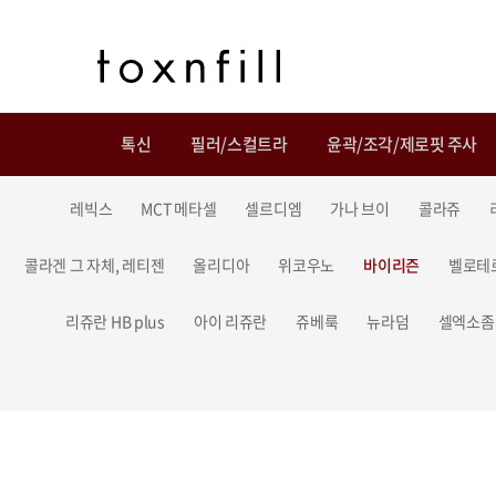
톡신
필러/스컬트라
윤곽/조각/제로핏 주사
레빅스
MCT 메타셀
셀르디엠
가나 브이
콜라쥬
콜라겐 그 자체, 레티젠
올리디아
위코우노
바이리즌
벨로테
리쥬란 HB plus
아이 리쥬란
쥬베룩
뉴라덤
셀엑소좀