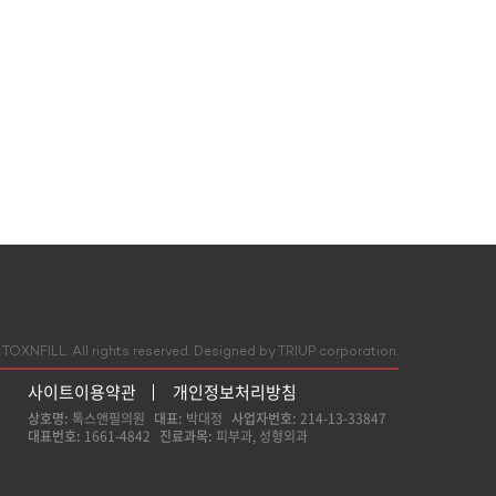
TOXNFILL. All rights reserved.
Designed by TRIUP corporation.
사이트이용약관
개인정보처리방침
상호명:
톡스앤필의원
대표:
박대정
사업자번호:
214-13-33847
대표번호:
1661-4842
진료과목:
피부과, 성형외과