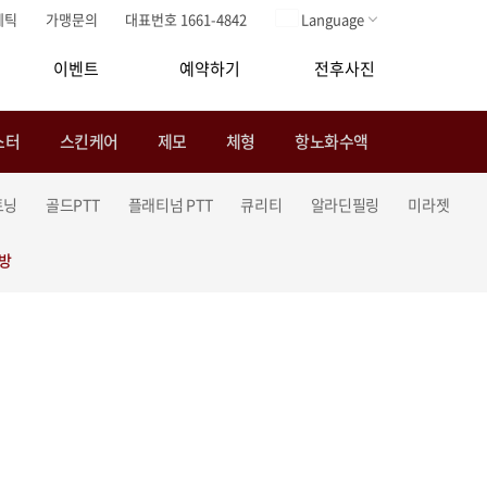
메틱
가맹문의
대표번호 1661-4842
Language
이벤트
예약하기
전후사진
스터
스킨케어
제모
체형
항노화수액
토닝
골드PTT
플래티넘 PTT
큐리티
알라딘필링
미라젯
처방