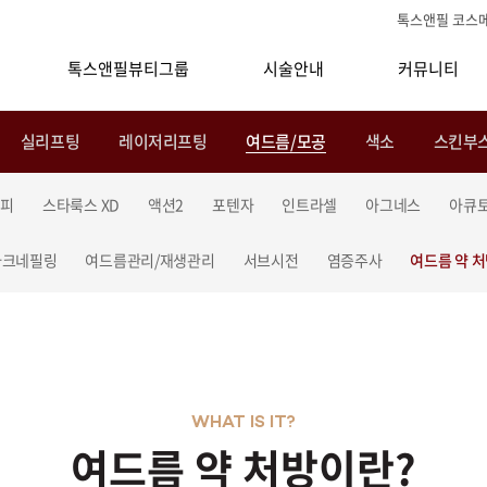
톡스앤필 코스
톡스앤필뷰티그룹
시술안내
커뮤니티
실리프팅
레이저리프팅
여드름/모공
색소
스킨부
라피
스타룩스 XD
액션2
포텐자
인트라셀
아그네스
아큐
아크네필링
여드름관리/재생관리
서브시전
염증주사
여드름 약 
WHAT IS IT?
여드름 약 처방이란?