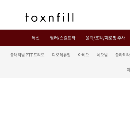
톡신
필러/스컬트라
윤곽/조각/제로핏 주사
플래티넘 PTT 프리모
디오레듀얼
아비오
네오빔
쏠라테