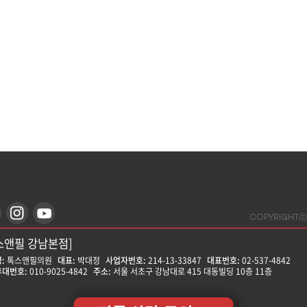
COPYRIGHTⓒ
스앤필 강남본점]
:
톡스앤필의원
대표:
박대정
사업자번호:
214-13-33847
대표번호:
02-537-4842
대번호:
010-9025-4842
주소:
서울 서초구 강남대로 415 대동빌딩 10층 11층
스앤필 강동천호점]
:
톡스앤필의원
대표:
윤형돈
사업자번호:
212-25-50580
대표번호:
02-472-9599