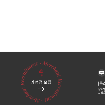
가맹점 모집
[톡
상호명
지점휴
[톡
상호명