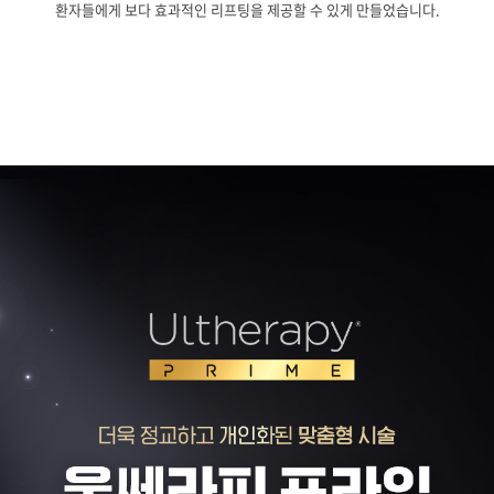
환자들에게 보다 효과적인 리프팅을 제공할 수 있게 만들었습니다.
관악서울대입구점
광주상무점
광주첨단점
구리점
노원점
명동점
목동점
미아사거리점
부산서면점