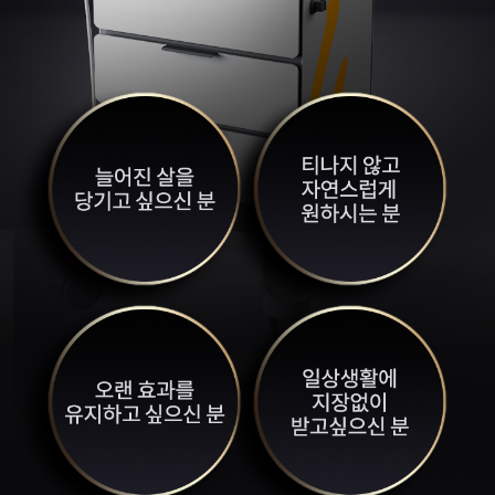
원주점
이천점
인천부평점
인천송도점
일산주엽점
잠실점
전주점
제주점
천안불당점