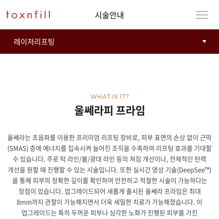
시술안내
WHAT IS IT?
울쎄라피 프라임
울쎄라는 초음파를 이용한 프리미엄 리프팅 장비로, 피부 표면의 손상 없이 근막
강남본점
남자
(SMAS) 층에 에너지를 집속시켜 늘어진 조직을 수축하여 리프팅 효과를 기대할
수 있습니다. 주로 턱 라인/볼/광대 라인 등의 쳐짐 개선이나, 전체적인 탄력
강동천호점
여자
개선을 원할 때 진행할 수 있는 시술입니다. 또한 실시간 영상 기술(DeepSee™)
을 통해 피부의 정확한 깊이를 확인하여 안전하고 적절한 시술이 가능하다는
강서점
장점이 있습니다. 업그레이드되어 새롭게 출시된 울쎄라 프라임은 최대
8mm까지 관찰이 가능해지면서 더욱 세밀한 치료가 가능해졌습니다. 이
업그레이드는 특히 두꺼운 피부나 심각한 노화가 진행된 피부를 가진
건대점