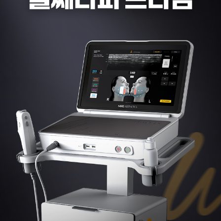
부천점
분당점
삼성점
세종점
송파점
수원인계점
신논현점
안양점
압구정점