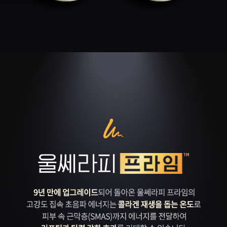
천안신부점
청주점
평택점
홍대점